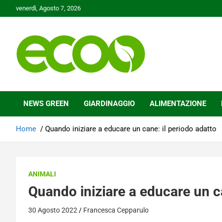
Skip
venerdì, Agosto 7, 2026
to
content
Tutelare il nostro Pianeta è la nostra priorità
Ecoo.it
NEWS GREEN
GIARDINAGGIO
ALIMENTAZIONE
Home
Quando iniziare a educare un cane: il periodo adatto
ANIMALI
Quando iniziare a educare un ca
30 Agosto 2022
Francesca Cepparulo