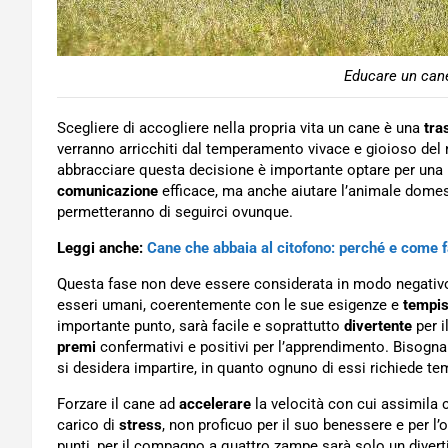
Educare un cane
Scegliere di accogliere nella propria vita un cane è una
tra
verranno arricchiti dal temperamento vivace e gioioso del 
abbracciare questa decisione è importante optare per un
comunicazione
efficace, ma anche aiutare l’animale dome
permetteranno di seguirci ovunque.
Leggi anche:
Cane che abbaia al citofono: perché e come 
Questa fase non deve essere considerata in modo negativo
esseri umani, coerentemente con le sue esigenze e
tempis
importante punto, sarà facile e soprattutto
divertente
per i
premi
confermativi e positivi per l’apprendimento. Bisogn
si desidera impartire, in quanto ognuno di essi richiede t
Forzare il cane ad
accelerare
la velocità con cui assimila 
carico di
stress
, non proficuo per il suo benessere e per l’
punti, per il compagno a quattro zampe sarà solo un divert