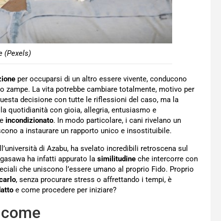
 (Pexels)
ione
per occuparsi di un altro essere vivente, conducono
tro zampe. La vita potrebbe cambiare totalmente, motivo per
esta decisione con tutte le riflessioni del caso, ma la
a quotidianità con gioia, allegria, entusiasmo e
re
incondizionato
. In modo particolare, i cani rivelano un
scono a instaurare un rapporto unico e insostituibile.
l’università di Azabu, ha svelato incredibili retroscena sul
gasawa ha infatti appurato la
similitudine
che intercorre con
peciali che uniscono l’essere umano al proprio Fido. Proprio
carlo
, senza procurare stress o affrettando i tempi, è
atto
e come procedere per iniziare?
e come