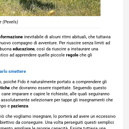
 (Pexels)
sformazione
inevitabile di alcuni ritmi abituali, che tuttavia
nuovo compagno di avventure. Per riuscire senza limiti ad
a buona
educazione
, così da riuscire a instaurare una
stico ad apprendere quelle piccole
regole
che gli
farlo smettere
, poiché Fido è naturalmente portato a comprendere gli
tiche
che dovranno essere rispettate. Seguendo questo
l cane imparare e capire le richieste, alle quali seguiranno
a assolutamente selezionare per tappe gli insegnamenti che
empo e
pazienza
.
ciò che vogliamo insegnare, lo porterà ad avere un eccessivo
obiettivo da conseguire. Una volta perseguiti questi semplici
imento ampliare le proprie capacità. Esiste tuttavia una