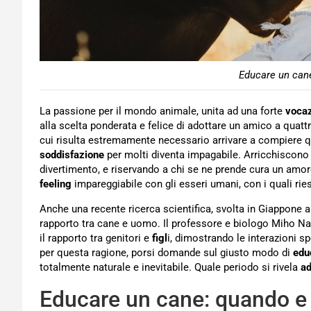
Educare un cane
La passione per il mondo animale, unita ad una forte
vocaz
alla scelta ponderata e felice di adottare un amico a quat
cui risulta estremamente necessario arrivare a compiere qu
soddisfazione
per molti diventa impagabile. Arricchiscono l
divertimento, e riservando a chi se ne prende cura un amo
feeling
impareggiabile con gli esseri umani, con i quali rie
Anche una recente ricerca scientifica, svolta in Giappone al
rapporto tra cane e uomo. Il professore e biologo Miho Na
il rapporto tra genitori e
figl
i, dimostrando le interazioni s
per questa ragione, porsi domande sul giusto modo di
edu
totalmente naturale e inevitabile. Quale periodo si rivela
ad
Educare un cane: quando 