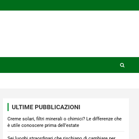
ULTIME PUBBLICAZIONI
Creme solari, filtri minerali o chimici? Le differenze che
è utile conoscere prima dell’estate
Sei luoghi straordinari che rischiano di cambiare per