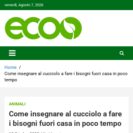
Skip
venerdì, Agosto 7, 2026
to
content
Tutelare il nostro Pianeta è la nostra priorità
Ecoo.it
Home
Come insegnare al cucciolo a fare i bisogni fuori casa in poco
tempo
ANIMALI
Come insegnare al cucciolo a fare
i bisogni fuori casa in poco tempo