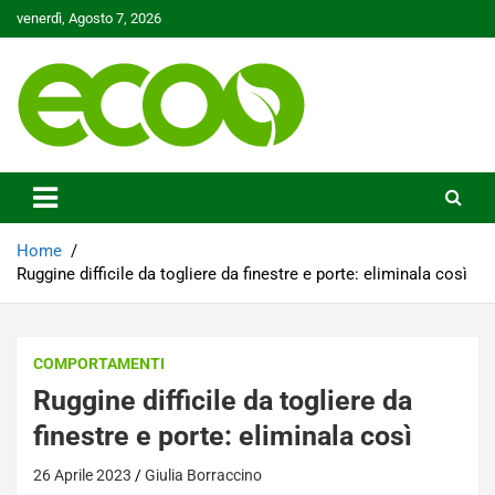
Skip
venerdì, Agosto 7, 2026
to
content
Tutelare il nostro Pianeta è la nostra priorità
Ecoo.it
Home
Ruggine difficile da togliere da finestre e porte: eliminala così
COMPORTAMENTI
Ruggine difficile da togliere da
finestre e porte: eliminala così
26 Aprile 2023
Giulia Borraccino