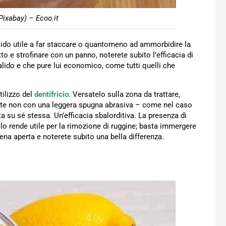
Pixabay) – Ecoo.it
 acido utile a far staccare o quantomeno ad ammorbidire la
o e strofinare con un panno, noterete subito l’efficacia di
ido e che pure lui economico, come tutti quelli che
tilizzo del
dentifricio.
Versatelo sulla zona da trattare,
nate non con una leggera spugna abrasiva – come nel caso
 su sé stessa. Un’efficacia sbalorditiva. La presenza di
lo rende utile per la rimozione di ruggine; basta immergere
ena aperta e noterete subito una bella differenza.