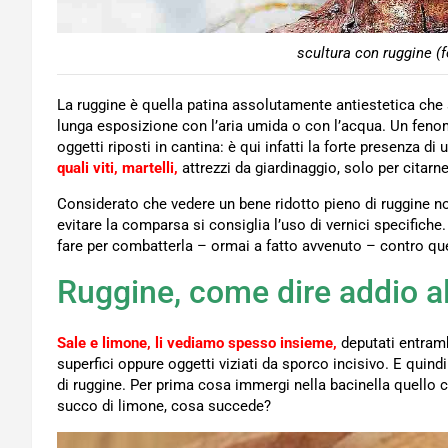
scultura con ruggine (f
La ruggine è quella patina assolutamente antiestetica che s
lunga esposizione con l’aria umida o con l’acqua. Un fen
oggetti riposti in cantina: è qui infatti la forte presenza di
quali viti, martelli,
attrezzi da giardinaggio, solo per citarne
Considerato che vedere un bene ridotto pieno di ruggine no
evitare la comparsa si consiglia l’uso di vernici specifich
fare per combatterla – ormai a fatto avvenuto – contro q
Ruggine, come dire addio a
Sale e limone, li vediamo spesso insieme,
deputati entramb
superfici oppure oggetti viziati da sporco incisivo. E quin
di ruggine. Per prima cosa immergi nella bacinella quello ch
succo di limone, cosa succede?