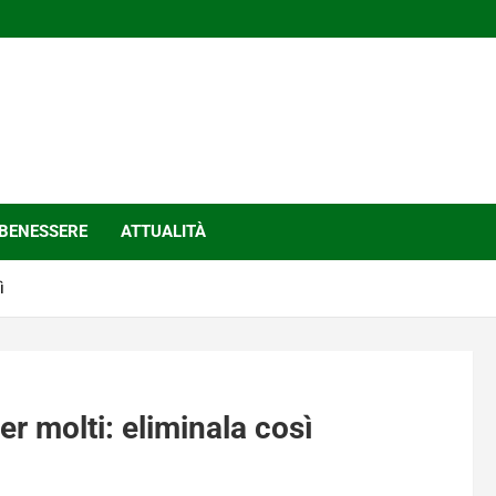
BENESSERE
ATTUALITÀ
ì
r molti: eliminala così