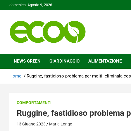
Skip
domenica, Agosto 9, 2026
to
content
Tutelare il nostro Pianeta è la nostra priorità
Ecoo.it
NEWS GREEN
GIARDINAGGIO
ALIMENTAZIONE
Home
Ruggine, fastidioso problema per molti: eliminala cos
COMPORTAMENTI
Ruggine, fastidioso problema pe
13 Giugno 2023
Maria Longo