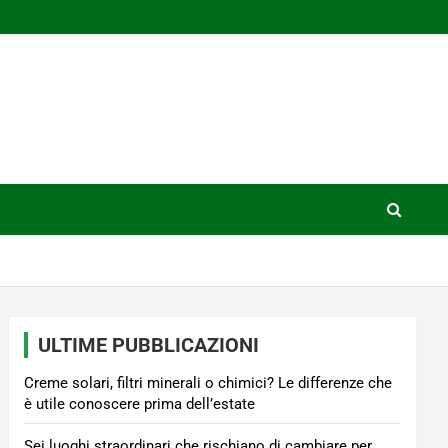
ULTIME PUBBLICAZIONI
Creme solari, filtri minerali o chimici? Le differenze che
è utile conoscere prima dell’estate
Sei luoghi straordinari che rischiano di cambiare per