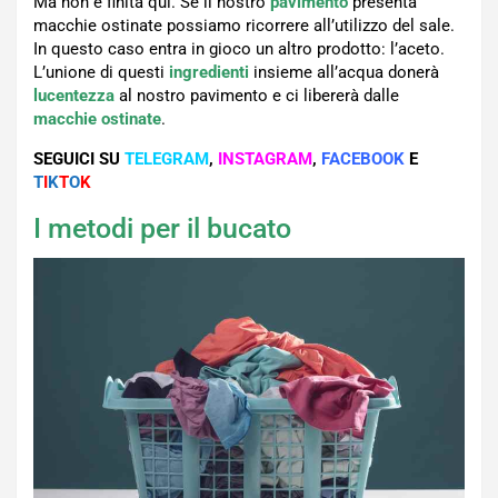
Ma non è finita qui. Se il nostro
pavimento
presenta
macchie ostinate possiamo ricorrere all’utilizzo del sale.
In questo caso entra in gioco un altro prodotto: l’aceto.
L’unione di questi
ingredienti
insieme all’acqua donerà
lucentezza
al nostro pavimento e ci libererà dalle
macchie ostinate
.
SEGUICI SU
TELEGRAM
,
INSTAGRAM
,
FACEBOOK
E
T
I
K
T
O
K
I metodi per il bucato