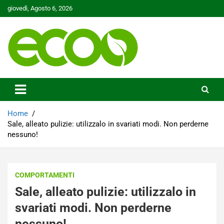
Skip
giovedì, Agosto 6, 2026
to
content
Tutelare il nostro Pianeta è la nostra priorità
Ecoo.it
Home
Sale, alleato pulizie: utilizzalo in svariati modi. Non perderne
nessuno!
COMPORTAMENTI
Sale, alleato pulizie: utilizzalo in
svariati modi. Non perderne
nessuno!