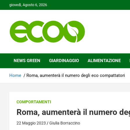
Skip
giovedì, Agosto 6, 2026
to
content
Tutelare il nostro Pianeta è la nostra priorità
Ecoo.it
NEWS GREEN
GIARDINAGGIO
ALIMENTAZIONE
Home
Roma, aumenterà il numero degli eco compattatori
COMPORTAMENTI
Roma, aumenterà il numero deg
22 Maggio 2023
Giulia Borraccino