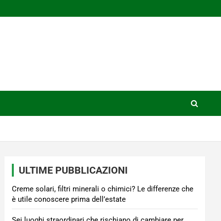
ULTIME PUBBLICAZIONI
Creme solari, filtri minerali o chimici? Le differenze che
è utile conoscere prima dell’estate
Sei luoghi straordinari che rischiano di cambiare per