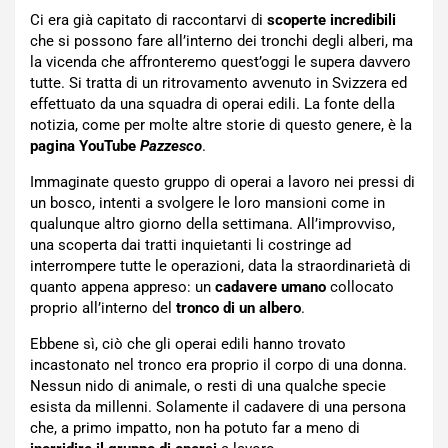
Ci era già capitato di raccontarvi di
scoperte incredibili
che si possono fare all’interno dei tronchi degli alberi, ma
la vicenda che affronteremo quest’oggi le supera davvero
tutte. Si tratta di un ritrovamento avvenuto in Svizzera ed
effettuato da una squadra di operai edili. La fonte della
notizia, come per molte altre storie di questo genere, è la
pagina YouTube
Pazzesco
.
Immaginate questo gruppo di operai a lavoro nei pressi di
un bosco, intenti a svolgere le loro mansioni come in
qualunque altro giorno della settimana. All’improvviso,
una scoperta dai tratti inquietanti li costringe ad
interrompere tutte le operazioni, data la straordinarietà di
quanto appena appreso: un
cadavere umano
collocato
proprio all’interno del
tronco di un albero
.
Ebbene sì, ciò che gli operai edili hanno trovato
incastonato nel tronco era proprio il corpo di una donna.
Nessun nido di animale, o resti di una qualche specie
esista da millenni. Solamente il cadavere di una persona
che, a primo impatto, non ha potuto far a meno di