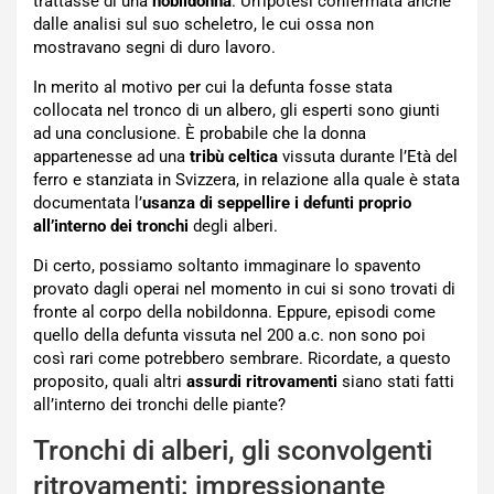
trattasse di una
nobildonna
. Un’ipotesi confermata anche
dalle analisi sul suo scheletro, le cui ossa non
mostravano segni di duro lavoro.
In merito al motivo per cui la defunta fosse stata
collocata nel tronco di un albero, gli esperti sono giunti
ad una conclusione. È probabile che la donna
appartenesse ad una
tribù celtica
vissuta durante l’Età del
ferro e stanziata in Svizzera, in relazione alla quale è stata
documentata l’
usanza di seppellire i defunti proprio
all’interno dei tronchi
degli alberi.
Di certo, possiamo soltanto immaginare lo spavento
provato dagli operai nel momento in cui si sono trovati di
fronte al corpo della nobildonna. Eppure, episodi come
quello della defunta vissuta nel 200 a.c. non sono poi
così rari come potrebbero sembrare. Ricordate, a questo
proposito, quali altri
assurdi ritrovamenti
siano stati fatti
all’interno dei tronchi delle piante?
Tronchi di alberi, gli sconvolgenti
ritrovamenti: impressionante