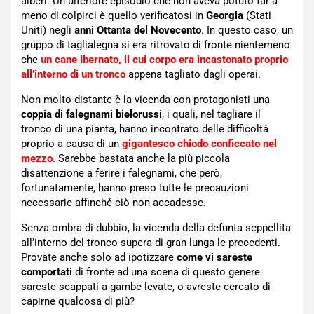
alberi. Un ulteriore episodio che non aveva potuto far a
meno di colpirci è quello verificatosi in
Georgia
(Stati
Uniti) negli
anni Ottanta del Novecento
. In questo caso, un
gruppo di taglialegna si era ritrovato di fronte nientemeno
che
un cane ibernato, il cui corpo era incastonato proprio
all’interno di un tronco
appena tagliato dagli operai.
Non molto distante è la vicenda con protagonisti una
coppia di falegnami bielorussi
, i quali, nel tagliare il
tronco di una pianta, hanno incontrato delle difficoltà
proprio a causa di un
gigantesco chiodo conficcato nel
mezzo
. Sarebbe bastata anche la più piccola
disattenzione a ferire i falegnami, che però,
fortunatamente, hanno preso tutte le precauzioni
necessarie affinché ciò non accadesse.
Senza ombra di dubbio, la vicenda della defunta seppellita
all’interno del tronco supera di gran lunga le precedenti.
Provate anche solo ad ipotizzare
come vi sareste
comportati
di fronte ad una scena di questo genere:
sareste scappati a gambe levate, o avreste cercato di
capirne qualcosa di più?