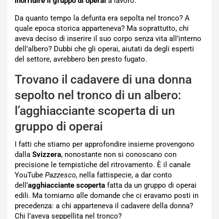
inorridire il gruppo di operai
a lavoro.
Da quanto tempo la defunta era sepolta nel tronco? A
quale epoca storica apparteneva? Ma soprattutto, chi
aveva deciso di inserire il suo corpo senza vita all’interno
dell’albero? Dubbi che gli operai, aiutati da degli esperti
del settore, avrebbero ben presto fugato.
Trovano il cadavere di una donna
sepolto nel tronco di un albero:
l’agghiacciante scoperta di un
gruppo di operai
I fatti che stiamo per approfondire insieme provengono
dalla
Svizzera
, nonostante non si conoscano con
precisione le tempistiche del ritrovamento. È il canale
YouTube
Pazzesco
, nella fattispecie, a dar conto
dell’
agghiacciante scoperta
fatta da un gruppo di operai
edili. Ma torniamo alle domande che ci eravamo posti in
precedenza: a chi apparteneva il cadavere della donna?
Chi l’aveva seppellita nel tronco?