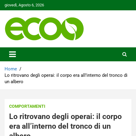
Skip
giovedì, Agosto 6, 2026
to
content
Tutelare il nostro Pianeta è la nostra priorità
Ecoo.it
Home
Lo ritrovano degli operai: il corpo era all’interno del tronco di
un albero
COMPORTAMENTI
Lo ritrovano degli operai: il corpo
era all’interno del tronco di un
albero