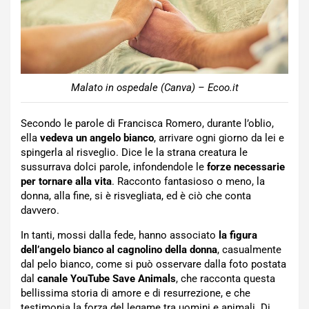
Malato in ospedale (Canva) – Ecoo.it
Secondo le parole di Francisca Romero, durante l’oblio,
ella
vedeva un angelo bianco
, arrivare ogni giorno da lei e
spingerla al risveglio. Dice le la strana creatura le
sussurrava dolci parole, infondendole le
forze necessarie
per tornare alla vita
. Racconto fantasioso o meno, la
donna, alla fine, si è risvegliata, ed è ciò che conta
davvero.
In tanti, mossi dalla fede, hanno associato
la figura
dell’angelo bianco al cagnolino della donna
, casualmente
dal pelo bianco, come si può osservare dalla foto postata
dal
canale YouTube Save Animals
, che racconta questa
bellissima storia di amore e di resurrezione, e che
testimonia la forza del legame tra uomini e animali. Di