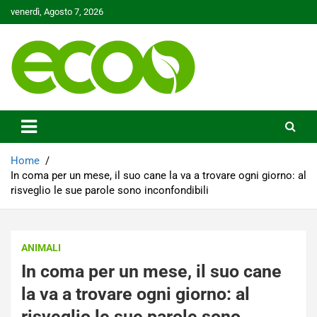
Skip
venerdì, Agosto 7, 2026
to
content
Tutelare il nostro Pianeta è la nostra priorità
Ecoo.it
Home
In coma per un mese, il suo cane la va a trovare ogni giorno: al
risveglio le sue parole sono inconfondibili
ANIMALI
In coma per un mese, il suo cane
la va a trovare ogni giorno: al
risveglio le sue parole sono