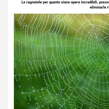
Le ragnatele per quanto siano opere incredibili, posso
eliminarle r