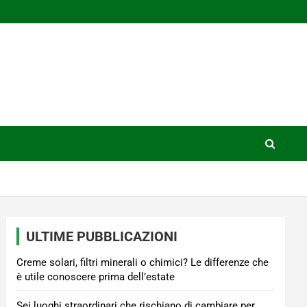
ULTIME PUBBLICAZIONI
Creme solari, filtri minerali o chimici? Le differenze che
è utile conoscere prima dell’estate
Sei luoghi straordinari che rischiano di cambiare per