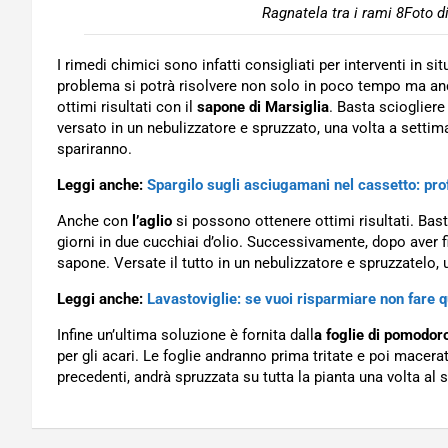
Ragnatela tra i rami 8Foto d
I rimedi chimici sono infatti consigliati per interventi in s
problema si potrà risolvere non solo in poco tempo ma an
ottimi risultati con il
sapone di Marsiglia
. Basta sciogliere
versato in un nebulizzatore e spruzzato, una volta a settiman
spariranno.
Leggi anche:
Spargilo sugli asciugamani nel cassetto: pro
Anche con
l’aglio
si possono ottenere ottimi risultati. Basta
giorni in due cucchiai d’olio. Successivamente, dopo aver fi
sapone. Versate il tutto in un nebulizzatore e spruzzatelo, 
Leggi anche:
Lavastoviglie: se vuoi risparmiare non fare q
Infine un’ultima soluzione è fornita dall
a foglie di pomodor
per gli acari. Le foglie andranno prima tritate e poi macer
precedenti, andrà spruzzata su tutta la pianta una volta al