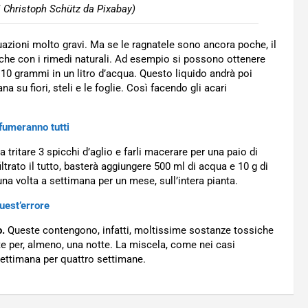
i Christoph Schütz da Pixabay)
ituazioni molto gravi. Ma se le ragnatele sono ancora poche, il
che con i rimedi naturali. Ad esempio si possono ottenere
 10 grammi in un litro d’acqua. Questo liquido andrà poi
a su fiori, steli e le foglie. Così facendo gli acari
fumeranno tutti
 tritare 3 spicchi d’aglio e farli macerare per una paio di
ltrato il tutto, basterà aggiungere 500 ml di acqua e 10 g di
una volta a settimana per un mese, sull’intera pianta.
uest’errore
o.
Queste contengono, infatti, moltissime sostanze tossiche
ate per, almeno, una notte. La miscela, come nei casi
 settimana per quattro settimane.