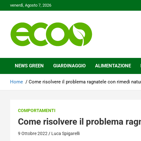
Skip
venerdì, Agosto 7, 2026
to
content
Tutelare il nostro Pianeta è la nostra priorità
Ecoo.it
NEWS GREEN
GIARDINAGGIO
ALIMENTAZIONE
Home
Come risolvere il problema ragnatele con rimedi natur
COMPORTAMENTI
Come risolvere il problema ragn
9 Ottobre 2022
Luca Spigarelli