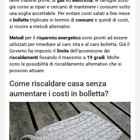
delle materie prime, di
gas
ed
elettricità
, le famiglie sono
già corse ai ripari e cercano di mantenere i consumi sotto
una soglia accettabile. Per evitare conti salati a fine mese
e
bollette
triplicate in termini di
consumi
e quindi di costi,
si ricorre a metodi alternativi.
Metodi
per il
risparmio energetico
sono pronti ad essere
utilizzati per rimediare al caro vita e al caro bolletta. Già il
Governo ha imposto il
limite
dell’accensione dei
riscaldamenti
fissando il massimo a
19 gradi
. Molte
sono le possibilità di riscaldamento alternativo che si
possono attuare.
Come riscaldare casa senza
aumentare i costi in bolletta?