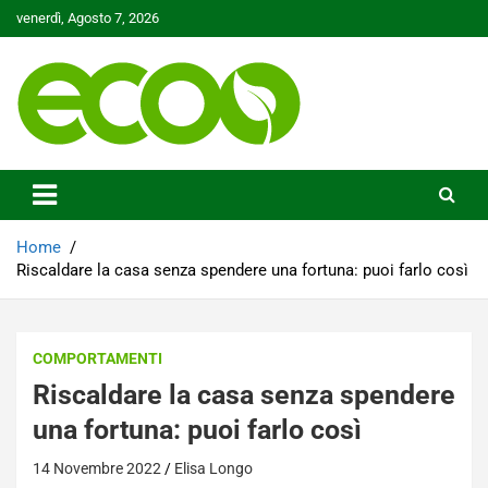
Skip
venerdì, Agosto 7, 2026
to
content
Tutelare il nostro Pianeta è la nostra priorità
Ecoo.it
Home
Riscaldare la casa senza spendere una fortuna: puoi farlo così
COMPORTAMENTI
Riscaldare la casa senza spendere
una fortuna: puoi farlo così
14 Novembre 2022
Elisa Longo