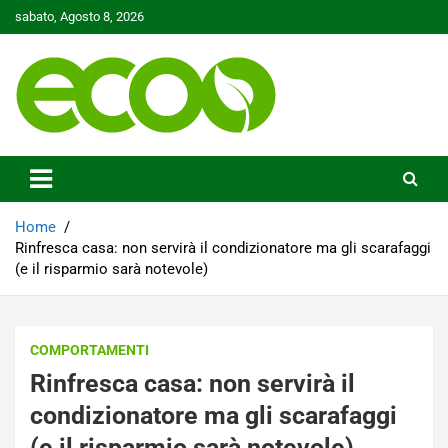
Skip
sabato, Agosto 8, 2026
to
content
Tutelare il nostro Pianeta è la nostra priorità
Ecoo.it
Home
Rinfresca casa: non servirà il condizionatore ma gli scarafaggi
(e il risparmio sarà notevole)
COMPORTAMENTI
Rinfresca casa: non servirà il
condizionatore ma gli scarafaggi
(e il risparmio sarà notevole)