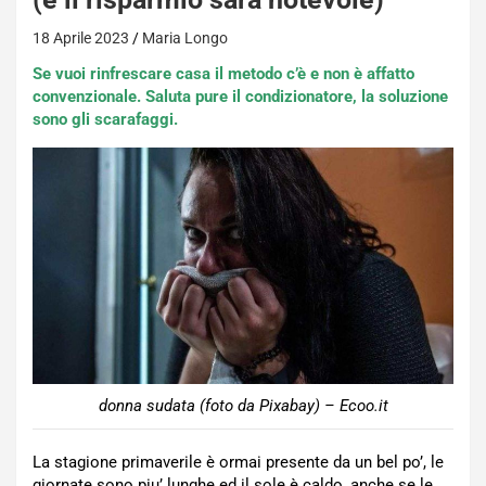
18 Aprile 2023
Maria Longo
Se vuoi rinfrescare casa il metodo c’è e non è affatto
convenzionale. Saluta pure il condizionatore, la soluzione
sono gli scarafaggi.
donna sudata (foto da Pixabay) – Ecoo.it
La stagione primaverile è ormai presente da un bel po’, le
giornate sono piu’ lunghe ed il sole è caldo, anche se le