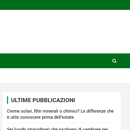
ULTIME PUBBLICAZIONI
Creme solari, filtri minerali o chimici? Le differenze che
è utile conoscere prima dell’estate
Sei luoghi straordinari che rischiano di cambiare per