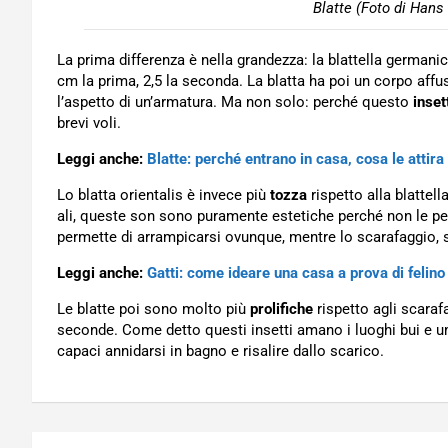
Blatte (Foto di Hans
La prima differenza è nella grandezza: la blattella germani
cm la prima, 2,5 la seconda. La blatta ha poi un corpo aff
l’aspetto di un’armatura. Ma non solo: perché questo
inset
brevi voli.
Leggi anche:
Blatte: perché entrano in casa, cosa le attira
Lo blatta orientalis è invece più
tozza
rispetto alla blattel
ali, queste son sono puramente estetiche perché non le pe
permette di arrampicarsi ovunque, mentre lo scarafaggio, 
Leggi anche:
Gatti: come ideare una casa a prova di felino
Le blatte poi sono molto più
prolifiche
rispetto agli scaraf
seconde. Come detto questi insetti amano i luoghi bui e um
capaci annidarsi in bagno e risalire dallo scarico.