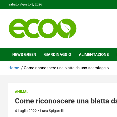
Skip
sabato, Agosto 8, 2026
to
content
Tutelare il nostro Pianeta è la nostra priorità
Ecoo.it
NEWS GREEN
GIARDINAGGIO
ALIMENTAZIONE
Home
Come riconoscere una blatta da uno scarafaggio
ANIMALI
Come riconoscere una blatta d
4 Luglio 2022
Luca Spigarelli