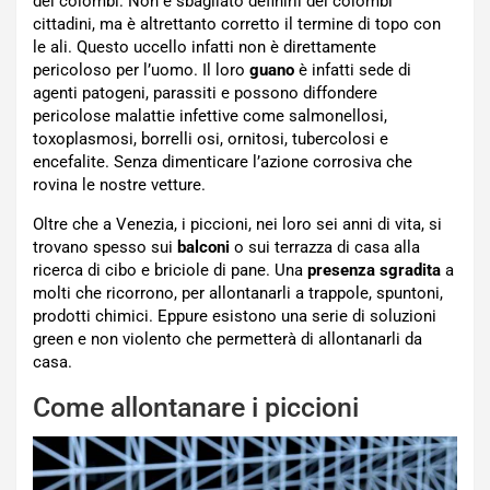
dei colombi. Non è sbagliato definirli dei colombi
cittadini, ma è altrettanto corretto il termine di topo con
le ali. Questo uccello infatti non è direttamente
pericoloso per l’uomo. Il loro
guano
è infatti sede di
agenti patogeni, parassiti e possono diffondere
pericolose malattie infettive come salmonellosi,
toxoplasmosi, borrelli osi, ornitosi, tubercolosi e
encefalite. Senza dimenticare l’azione corrosiva che
rovina le nostre vetture.
Oltre che a Venezia, i piccioni, nei loro sei anni di vita, si
trovano spesso sui
balconi
o sui terrazza di casa alla
ricerca di cibo e briciole di pane. Una
presenza sgradita
a
molti che ricorrono, per allontanarli a trappole, spuntoni,
prodotti chimici. Eppure esistono una serie di soluzioni
green e non violento che permetterà di allontanarli da
casa.
Come allontanare i piccioni