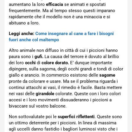
aumentano la loro
efficacia
se animati e spostati
frequentemente. Ma al tempo stesso questi imparano
rapidamente che il modello non è una minaccia e si
abituano a loro.
Leggi anche:
Come insegnare al cane a fare i bisogni
fuori anche col maltempo
Altro animale non diffuso in città di cui i piccioni hanno
paura sono i
gufi.
La causa del terrore è dovuto al brillio
dei loro
occhi
di
colore dorato.
E’ dunque importante
dipingere, sulla sagoma, degli occhi grandi e tondi di color
giallo e arancio. In commercio esistono delle
sagome
pronte da colorare e usare. Ma se il problema riguarda i
continui attacchi ai vasi, il rimedio è facile. Basta mettere
nei vasi delle
girandole
colorate. Queste con i loro colori
accesi e i loro movimenti dissuaderanno i piccioni a
bivaccare sul vostro balcone.
Non sottovalutate poi le
superfici riflettenti
. Queste sono
un ottimo deterrente per i piccioni. In linea di massima
agli uccelli danno fastidio i bagliori luminosi visto che i