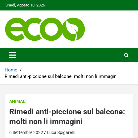
Skip
lunedì, Agosto 10, 2026
to
content
Tutelare il nostro Pianeta è la nostra priorità
Ecoo.it
Home
Rimedi anti-piccione sul balcone: molti non li immagini
ANIMALI
Rimedi anti-piccione sul balcone:
molti non li immagini
6 Settembre 2022
Luca Spigarelli