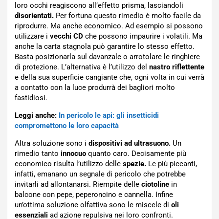
loro occhi reagiscono all’effetto prisma, lasciandoli
disorientati.
Per fortuna questo rimedio è molto facile da
riprodurre. Ma anche economico. Ad esempio si possono
utilizzare i
vecchi CD
che possono impaurire i volatili. Ma
anche la carta stagnola può garantire lo stesso effetto.
Basta posizionarla sul davanzale o arrotolare le ringhiere
di protezione. L’alternativa è l’utilizzo del
nastro riflettente
e della sua superficie cangiante che, ogni volta in cui verrà
a contatto con la luce produrrà dei bagliori molto
fastidiosi.
Leggi anche:
In pericolo le api: gli insetticidi
compromettono le loro capacità
Altra soluzione sono i
dispositivi ad ultrasuono.
Un
rimedio tanto
innocuo
quanto caro. Decisamente più
economico risulta l’utilizzo delle
spezie.
Le più piccanti,
infatti, emanano un segnale di pericolo che potrebbe
invitarli ad allontanarsi. Riempite delle
ciotoline
in
balcone con pepe, peperoncino e cannella. Infine
un’ottima soluzione olfattiva sono le miscele di
oli
essenziali
ad azione repulsiva nei loro confronti.