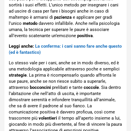
sortirà i suoi effetti. L’unico metodo per insegnare i cani
ad uscire di casa per fare i bisogni anche in caso di
maltempo è armarsi di
pazienza
e applicare per gradi
l’unico
metodo
davvero infallibile. Anche nella psicologia
umana, la tecnica per superare le paure è associare
all’evento scatenante un’emozione
positiva
.
Leggi anche:
La conferma: i cani sanno fare anche questo
(ed è fantastico)
Lo stesso vale per i cani, anche se in modo diverso, ed è
una metodologia applicabile attraverso poche e semplici
strategie
. La prima è ricompensarlo quando affronta le
sue paure, anche se non riesce subito a superarle,
attraverso
bocconcini
prelibati e tante
coccole
. Sia dentro
l’abitazione che nell’atto di uscita, è importante
dimostrare serenità e infondere tranquillità all’animale,
che sa di avere il padrone al suo fianco. La
comunicazione positiva è davvero proficua, così come
trascorrere più
volentieri
il tempo all’aperto insieme a lui,
giocando in modo più divertente, al fine di vincere la paura
attraverso l’associazione di emozioni positive.