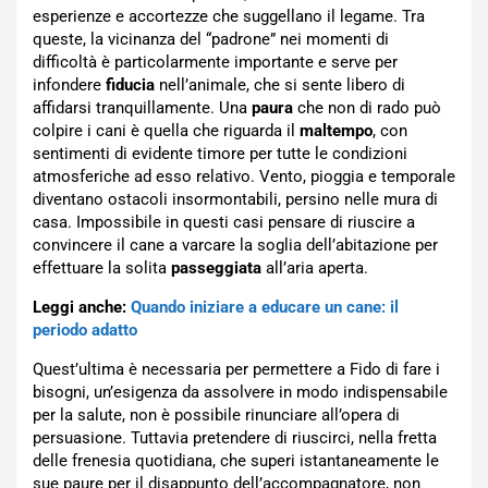
esperienze e accortezze che suggellano il legame. Tra
queste, la vicinanza del “padrone” nei momenti di
difficoltà è particolarmente importante e serve per
infondere
fiducia
nell’animale, che si sente libero di
affidarsi tranquillamente. Una
paura
che non di rado può
colpire i cani è quella che riguarda il
maltempo
, con
sentimenti di evidente timore per tutte le condizioni
atmosferiche ad esso relativo. Vento, pioggia e temporale
diventano ostacoli insormontabili, persino nelle mura di
casa. Impossibile in questi casi pensare di riuscire a
convincere il cane a varcare la soglia dell’abitazione per
effettuare la solita
passeggiata
all’aria aperta.
Leggi anche:
Quando iniziare a educare un cane: il
periodo adatto
Quest’ultima è necessaria per permettere a Fido di fare i
bisogni, un’esigenza da assolvere in modo indispensabile
per la salute, non è possibile rinunciare all’opera di
persuasione. Tuttavia pretendere di riuscirci, nella fretta
delle frenesia quotidiana, che superi istantaneamente le
sue paure per il disappunto dell’accompagnatore, non