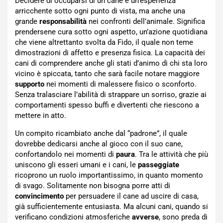
Decidere di occuparsi di un cane è un’esperienza
arricchente sotto ogni punto di vista, ma anche una
grande
responsabilità
nei confronti dell’animale. Significa
prendersene cura sotto ogni aspetto, un’azione quotidiana
che viene altrettanto svolta da Fido, il quale non teme
dimostrazioni di affetto e presenza fisica. La capacità dei
cani di comprendere anche gli stati d’animo di chi sta loro
vicino è spiccata, tanto che sarà facile notare maggiore
supporto
nei momenti di malessere fisico o sconforto.
Senza tralasciare l’abilità di strappare un sorriso, grazie ai
comportamenti spesso buffi e divertenti che riescono a
mettere in atto.
Un compito ricambiato anche dal “padrone”, il quale
dovrebbe dedicarsi anche al gioco con il suo cane,
confortandolo nei momenti di
paura
. Tra le attività che più
uniscono gli esseri umani e i cani, le
passeggiate
ricoprono un ruolo importantissimo, in quanto momento
di svago. Solitamente non bisogna porre atti di
convincimento
per persuadere il cane ad uscire di casa,
già sufficientemente entusiasta. Ma alcuni cani, quando si
verificano condizioni atmosferiche
avverse
, sono preda di