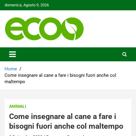
Skip
domenica, Agosto 9, 2026
to
content
Tutelare il nostro Pianeta è la nostra priorità
Ecoo.it
Home
Come insegnare al cane a fare i bisogni fuori anche col
maltempo
ANIMALI
Come insegnare al cane a fare i
bisogni fuori anche col maltempo