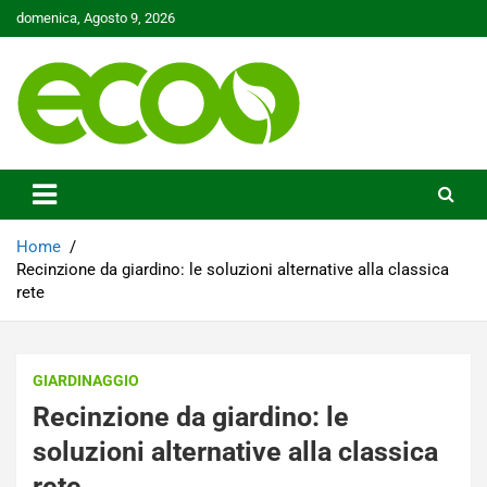
Skip
domenica, Agosto 9, 2026
to
content
Tutelare il nostro Pianeta è la nostra priorità
Ecoo.it
Home
Recinzione da giardino: le soluzioni alternative alla classica
rete
GIARDINAGGIO
Recinzione da giardino: le
soluzioni alternative alla classica
rete