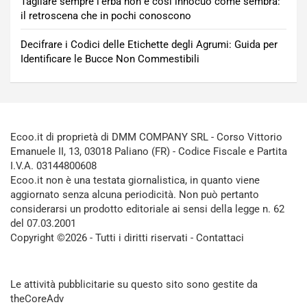
Tagliare sempre l’erba non è così innocuo come sembra:
il retroscena che in pochi conoscono
Decifrare i Codici delle Etichette degli Agrumi: Guida per
Identificare le Bucce Non Commestibili
Ecoo.it di proprietà di DMM COMPANY SRL - Corso Vittorio
Emanuele II, 13, 03018 Paliano (FR) - Codice Fiscale e Partita
I.V.A. 03144800608
Ecoo.it non è una testata giornalistica, in quanto viene
aggiornato senza alcuna periodicità. Non può pertanto
considerarsi un prodotto editoriale ai sensi della legge n. 62
del 07.03.2001
Copyright ©2026 - Tutti i diritti riservati -
Contattaci
Le attività pubblicitarie su questo sito sono gestite da
theCoreAdv