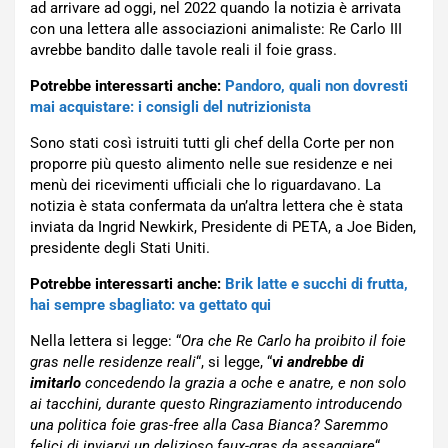
ad arrivare ad oggi, nel 2022 quando la notizia è arrivata
con una lettera alle associazioni animaliste: Re Carlo III
avrebbe bandito dalle tavole reali il foie grass.
Potrebbe interessarti anche:
Pandoro, quali non dovresti
mai acquistare: i consigli del nutrizionista
Sono stati così istruiti tutti gli chef della Corte per non
proporre più questo alimento nelle sue residenze e nei
menù dei ricevimenti ufficiali che lo riguardavano. La
notizia è stata confermata da un’altra lettera che è stata
inviata da Ingrid Newkirk, Presidente di PETA, a Joe Biden,
presidente degli Stati Uniti.
Potrebbe interessarti anche:
Brik latte e succhi di frutta,
hai sempre sbagliato: va gettato qui
Nella lettera si legge: “
Ora che Re Carlo ha proibito il foie
gras nelle residenze reali
“, si legge, “
vi andrebbe di
imitarlo
concedendo la grazia a oche e anatre, e non solo
ai tacchini, durante questo Ringraziamento introducendo
una politica foie gras-free alla Casa Bianca? Saremmo
felici di inviarvi un delizioso faux-gras da assaggiare
“.