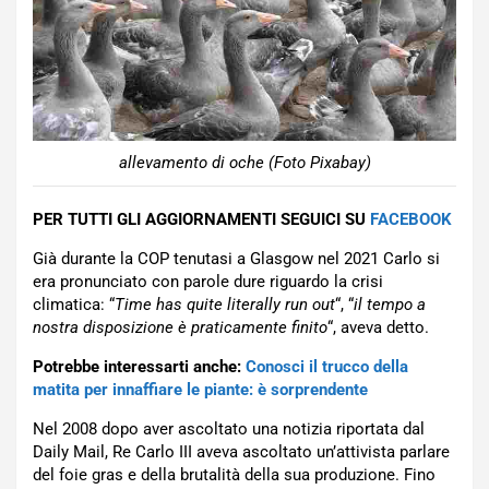
allevamento di oche (Foto Pixabay)
PER TUTTI GLI AGGIORNAMENTI SEGUICI SU
FACEBOOK
Già durante la COP tenutasi a Glasgow nel 2021 Carlo si
era pronunciato con parole dure riguardo la crisi
climatica: “
Time has quite literally run out
“, “
il tempo a
nostra disposizione è praticamente finito
“, aveva detto.
Potrebbe interessarti anche:
Conosci il trucco della
matita per innaffiare le piante: è sorprendente
Nel 2008 dopo aver ascoltato una notizia riportata dal
Daily Mail, Re Carlo III aveva ascoltato un’attivista parlare
del foie gras e della brutalità della sua produzione. Fino