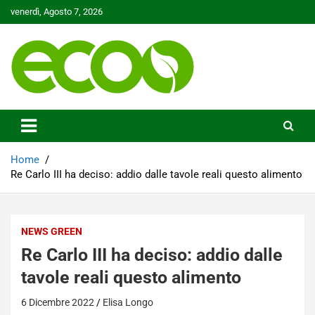
Skip
venerdì, Agosto 7, 2026
to
content
Tutelare il nostro Pianeta è la nostra priorità
Ecoo.it
Home
Re Carlo III ha deciso: addio dalle tavole reali questo alimento
NEWS GREEN
Re Carlo III ha deciso: addio dalle
tavole reali questo alimento
6 Dicembre 2022
Elisa Longo