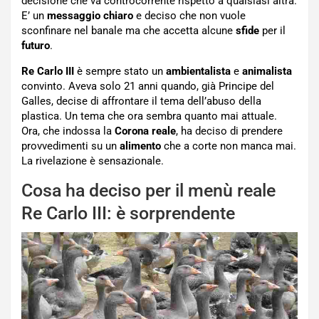
decisione che va controcorrente rispetto a qualsiasi altra.
E’ un
messaggio chiaro
e deciso che non vuole
sconfinare nel banale ma che accetta alcune
sfide
per il
futuro
.
Re Carlo III
è sempre stato un
ambientalista
e
animalista
convinto. Aveva solo 21 anni quando, già Principe del
Galles, decise di affrontare il tema dell’abuso della
plastica. Un tema che ora sembra quanto mai attuale.
Ora, che indossa la
Corona reale
, ha deciso di prendere
provvedimenti su un
alimento
che a corte non manca mai.
La rivelazione è sensazionale.
Cosa ha deciso per il menù reale
Re Carlo III: è sorprendente