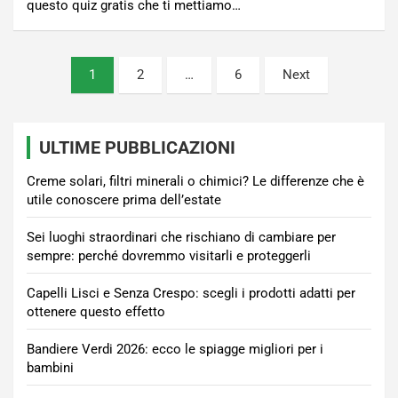
questo quiz gratis che ti mettiamo…
Paginazione
1
2
…
6
Next
degli
articoli
ULTIME PUBBLICAZIONI
Creme solari, filtri minerali o chimici? Le differenze che è
utile conoscere prima dell’estate
Sei luoghi straordinari che rischiano di cambiare per
sempre: perché dovremmo visitarli e proteggerli
Capelli Lisci e Senza Crespo: scegli i prodotti adatti per
ottenere questo effetto
Bandiere Verdi 2026: ecco le spiagge migliori per i
bambini