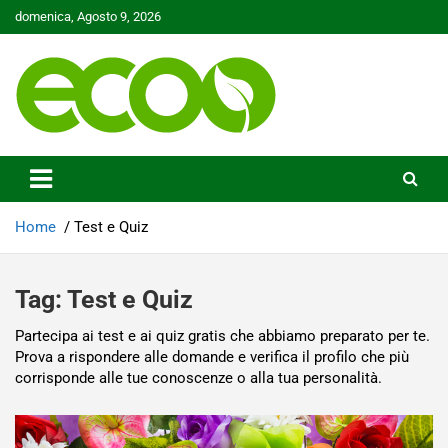
Skip
domenica, Agosto 9, 2026
to
content
Tutelare il nostro Pianeta è la nostra priorità
Ecoo.it
Home
Test e Quiz
Tag:
Test e Quiz
Partecipa ai test e ai quiz gratis che abbiamo preparato per te.
Prova a rispondere alle domande e verifica il profilo che più
corrisponde alle tue conoscenze o alla tua personalità.