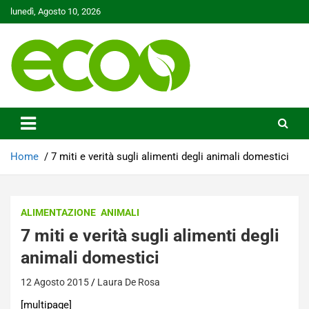
Skip
lunedì, Agosto 10, 2026
to
content
Tutelare il nostro Pianeta è la nostra priorità
Ecoo.it
Home
7 miti e verità sugli alimenti degli animali domestici
ALIMENTAZIONE
ANIMALI
7 miti e verità sugli alimenti degli
animali domestici
12 Agosto 2015
Laura De Rosa
[multipage]