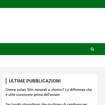
ULTIME PUBBLICAZIONI
Creme solari, filtri minerali o chimici? Le differenze che
è utile conoscere prima dell’estate
Sei luoghi straordinari che rischiano di cambiare per