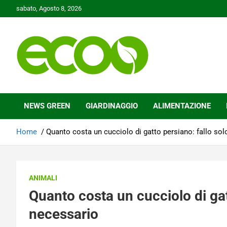
Skip
sabato, Agosto 8, 2026
to
content
Tutelare il nostro Pianeta è la nostra priorità
Ecoo.it
NEWS GREEN
GIARDINAGGIO
ALIMENTAZIONE
Home
Quanto costa un cucciolo di gatto persiano: fallo sol
ANIMALI
Quanto costa un cucciolo di gat
necessario