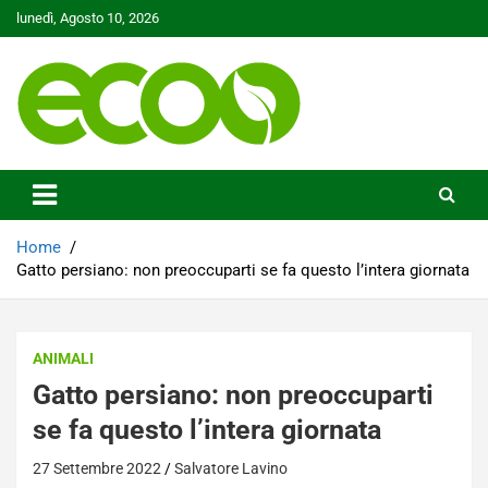
Skip
lunedì, Agosto 10, 2026
to
content
Tutelare il nostro Pianeta è la nostra priorità
Ecoo.it
Home
Gatto persiano: non preoccuparti se fa questo l’intera giornata
ANIMALI
Gatto persiano: non preoccuparti
se fa questo l’intera giornata
27 Settembre 2022
Salvatore Lavino