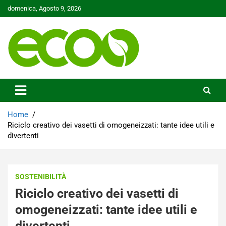
Skip
domenica, Agosto 9, 2026
to
content
Tutelare il nostro Pianeta è la nostra priorità
Ecoo.it
Home
Riciclo creativo dei vasetti di omogeneizzati: tante idee utili e
divertenti
SOSTENIBILITÀ
Riciclo creativo dei vasetti di
omogeneizzati: tante idee utili e
divertenti