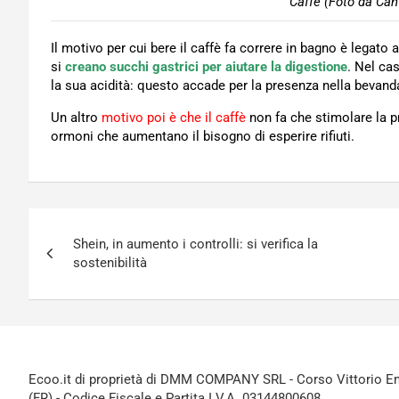
Caffè (Foto da Can
Il motivo per cui bere il caffè fa correre in bagno è legat
si
c
reano succhi gastrici per aiutare la digestione
. Nel ca
la sua acidità: questo accade per la presenza nella bevand
Un altro
motivo poi è che il caffè
non fa che stimolare la p
ormoni che aumentano il bisogno di esperire rifiuti.
Navigazione
Shein, in aumento i controlli: si verifica la
articoli
sostenibilità
Ecoo.it di proprietà di DMM COMPANY SRL - Corso Vittorio Ema
(FR) - Codice Fiscale e Partita I.V.A. 03144800608