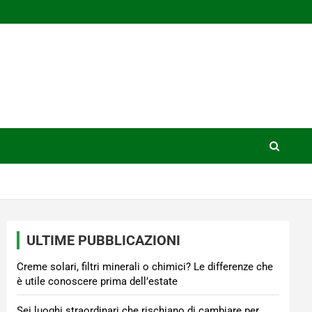
ULTIME PUBBLICAZIONI
Creme solari, filtri minerali o chimici? Le differenze che
è utile conoscere prima dell’estate
Sei luoghi straordinari che rischiano di cambiare per