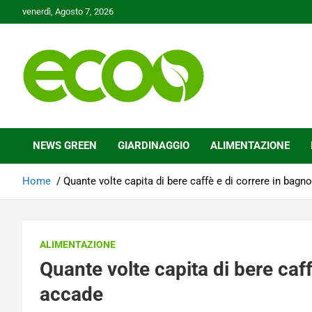
Skip
venerdì, Agosto 7, 2026
to
content
Tutelare il nostro Pianeta è la nostra priorità
Ecoo.it
NEWS GREEN
GIARDINAGGIO
ALIMENTAZIONE
Home
Quante volte capita di bere caffè e di correre in bag
ALIMENTAZIONE
Quante volte capita di bere caf
accade