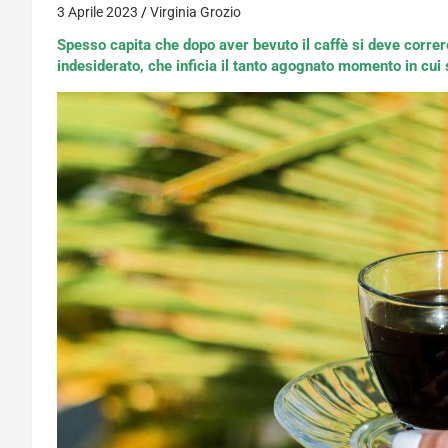
3 Aprile 2023
Virginia Grozio
Spesso capita che dopo aver bevuto il caffè si deve correr
indesiderato, che inficia il tanto agognato momento in cui