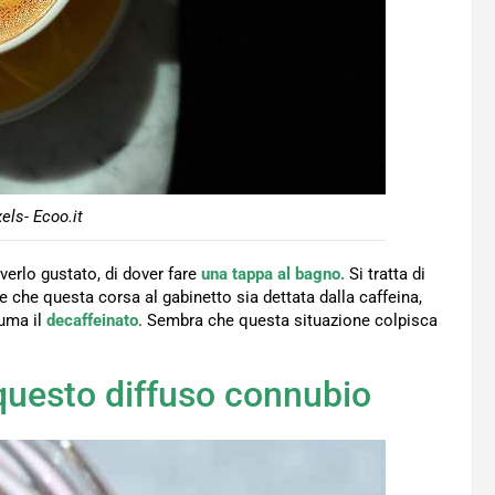
els- Ecoo.it
verlo gustato, di dover fare
una tappa al bagno.
Si tratta di
e che questa corsa al gabinetto sia dettata dalla caffeina,
suma il
decaffeinato
. Sembra che questa situazione colpisca
 questo diffuso connubio