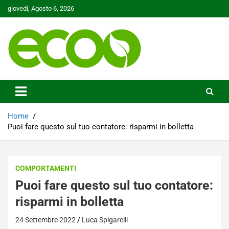
Skip
giovedì, Agosto 6, 2026
to
content
Tutelare il nostro Pianeta è la nostra priorità
Ecoo.it
Home
Puoi fare questo sul tuo contatore: risparmi in bolletta
COMPORTAMENTI
Puoi fare questo sul tuo contatore:
risparmi in bolletta
24 Settembre 2022
Luca Spigarelli