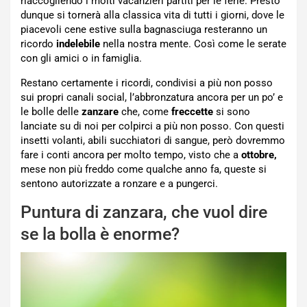
riaccogliendo i molti vacanzieri partiti per le ferie. Presto
dunque si tornerà alla classica vita di tutti i giorni, dove le
piacevoli cene estive sulla bagnasciuga resteranno un
ricordo
indelebile
nella nostra mente. Così come le serate
con gli amici o in famiglia.
Restano certamente i ricordi, condivisi a più non posso
sui propri canali social, l’abbronzatura ancora per un po’ e
le bolle delle
zanzare
che, come
freccette
si sono
lanciate su di noi per colpirci a più non posso. Con questi
insetti volanti, abili succhiatori di sangue, però dovremmo
fare i conti ancora per molto tempo, visto che a
ottobre,
mese non più freddo come qualche anno fa, queste si
sentono autorizzate a ronzare e a pungerci.
Puntura di zanzara, che vuol dire
se la bolla è enorme?