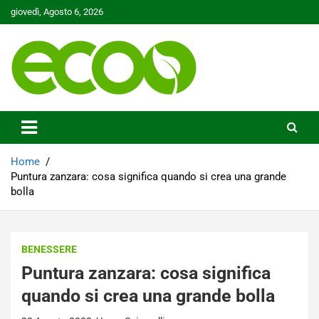
Skip
giovedì, Agosto 6, 2026
to
content
Tutelare il nostro Pianeta è la nostra priorità
Ecoo.it
Home
Puntura zanzara: cosa significa quando si crea una grande
bolla
BENESSERE
Puntura zanzara: cosa significa
quando si crea una grande bolla