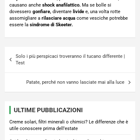
causano anche
shock anafilattico.
Ma se bolle si
dovessero
gonfiare,
diventare
livide
e, una volta rotte
assomigliare a
rilasciare acqua
come vesciche potrebbe
essere la
sindrome di Skeeter.
Navigazione
Solo i più perspicaci troveranno il tucano differente |
articoli
Test
Patate, perché non vanno lasciate mai alla luce
ULTIME PUBBLICAZIONI
Creme solari, filtri minerali o chimici? Le differenze che è
utile conoscere prima dell’estate