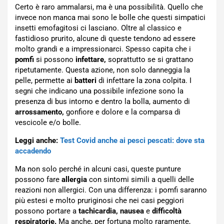
Certo è raro ammalarsi, ma è una possibilità. Quello che
invece non manca mai sono le bolle che questi simpatici
insetti emofagitosi ci lasciano. Oltre al classico e
fastidioso prurito, alcune di queste tendono ad essere
molto grandi e a impressionarci. Spesso capita che i
pomfi
si possono
infettare,
soprattutto se si grattano
ripetutamente. Questa azione, non solo danneggia la
pelle, permette ai
batteri
di infettare la zona colpita. I
segni che indicano una possibile infezione sono la
presenza di bus intorno e dentro la bolla, aumento di
arrossamento,
gonfiore e dolore e la comparsa di
vescicole e/o bolle.
Leggi anche:
Test Covid anche ai pesci pescati: dove sta
accadendo
Ma non solo perché in alcuni casi, queste punture
possono fare
allergia
con sintomi simili a quelli delle
reazioni non allergici. Con una differenza: i pomfi saranno
più estesi e molto pruriginosi che nei casi peggiori
possono portare a
tachicardia, nausea
e
difficoltà
respiratorie.
Ma anche, per fortuna molto raramente,