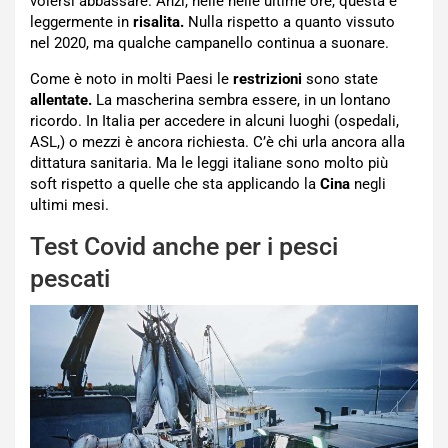
volersi abbassare. Anzi, nelle nelle ultime ore, questa è
leggermente in
risalita.
Nulla rispetto a quanto vissuto
nel 2020, ma qualche campanello continua a suonare.
Come è noto in molti Paesi le
restrizioni
sono state
allentate.
La mascherina sembra essere, in un lontano
ricordo. In Italia per accedere in alcuni luoghi (ospedali,
ASL,) o mezzi è ancora richiesta. C’è chi urla ancora alla
dittatura sanitaria. Ma le leggi italiane sono molto più
soft rispetto a quelle che sta applicando la
Cina
negli
ultimi mesi.
Test Covid anche per i pesci
pescati