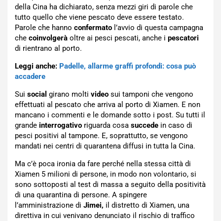
della Cina ha dichiarato, senza mezzi giri di parole che
tutto quello che viene pescato deve essere testato.
Parole che hanno
confermato
l’avvio di questa campagna
che
coinvolgerà
oltre ai pesci pescati, anche i
pescatori
di rientrano al porto.
Leggi anche:
Padelle, allarme graffi profondi: cosa può
accadere
Sui
social
girano molti
video
sui tamponi che vengono
effettuati al pescato che arriva al porto di Xiamen. E non
mancano i commenti e le domande sotto i post. Su tutti il
grande
interrogativo
riguarda cosa
succede
in caso di
pesci positivi al tampone. E, soprattutto, se vengono
mandati nei centri di quarantena diffusi in tutta la Cina.
Ma c’è poca ironia da fare perché nella stessa città di
Xiamen 5 milioni di persone, in modo non volontario, si
sono sottoposti al test di massa a seguito della positività
di una quarantina di persone. A spingere
l’amministrazione di
Jimei,
il distretto di Xiamen, una
direttiva in cui venivano denunciato il rischio di traffico