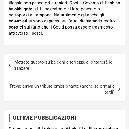
illegale con pescatori stranieri. Così il Governo di Pechino
ha
obbligato
tutti i pescatori e al loro pescato a
sottoporsi al tampone. Naturalmente gli anche gli
scienziati
si sono espressi sul fatto, dichiarando molto
scettici
sul fatto che il Covid possa essere trasmesso
attraverso i pesci.
Navigazione
Mettete questo su balconi e terrazzi: allontanerà le
articoli
zanzare
Freya: arriva un tributo emozionante (anche se ormai è
tardi)
ULTIME PUBBLICAZIONI
Creme solari, filtri minerali o chimici? Le differenze che è