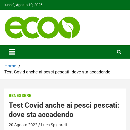
Skip
lunedì, Agosto 10, 2026
to
content
Tutelare il nostro Pianeta è la nostra priorità
Ecoo.it
Home
Test Covid anche ai pesci pescati: dove sta accadendo
BENESSERE
Test Covid anche ai pesci pescati:
dove sta accadendo
20 Agosto 2022
Luca Spigarelli