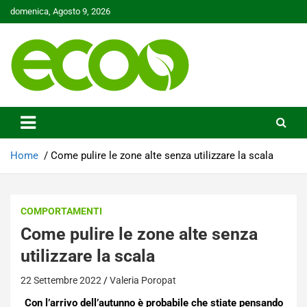
Skip
domenica, Agosto 9, 2026
to
content
Tutelare il nostro Pianeta è la nostra priorità
Ecoo.it
Home
Come pulire le zone alte senza utilizzare la scala
COMPORTAMENTI
Come pulire le zone alte senza
utilizzare la scala
22 Settembre 2022
Valeria Poropat
Con l’arrivo dell’autunno è probabile che stiate pensando