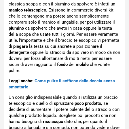
classica scopa o con il piumino da spolvero è infatti un
manico telescopico.
Esistono in commercio diversi kit
che lo contengono ma potete anche semplicemente
comprare solo il manico allungabile, per poi utilizzare il
piumino
da spolvero che avete in casa oppure la testa
della scopa che usate tutti i giorni. Per essere veramente
utile, l’importante è che il braccio telescopico vi permetta
di
piegare
la testa su cui andrete a posizionare il
detergente oppure lo straccio da spolvero in modo da non
dovervi per forza allontanare di molti metri per essere
sicuri di aver raggiunto il
fondo
del
mobile
che volete
pulire.
Leggi anche:
Come pulire il soffione della doccia senza
smontarlo
Un consiglio indispensabile quando si utilizza un braccio
telescopico è quello di
spruzzare poco prodotto,
se
decidete di aumentare il potere pulente dello straccio con
qualche prodotto liquido. Scegliete poi prodotti che non
hanno bisogno di
risciacquo
dato che, per quanto il
braccio allungabile sia comodo, non potendo vedere dove