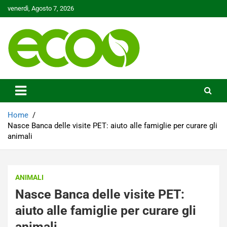
Skip
venerdì, Agosto 7, 2026
to
content
Tutelare il nostro Pianeta è la nostra priorità
Ecoo.it
Home
Nasce Banca delle visite PET: aiuto alle famiglie per curare gli
animali
ANIMALI
Nasce Banca delle visite PET:
aiuto alle famiglie per curare gli
animali