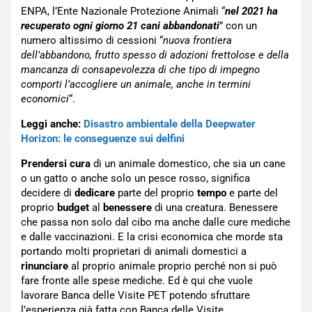
ENPA, l’Ente Nazionale Protezione Animali “
nel 2021 ha
recuperato ogni giorno 21 cani abbandonati
” con un
numero altissimo di cessioni “
nuova frontiera
dell’abbandono, frutto spesso di adozioni frettolose e della
mancanza di consapevolezza di che tipo di impegno
comporti l’accogliere un animale, anche in termini
economici
“.
Leggi anche:
Disastro ambientale della Deepwater
Horizon: le conseguenze sui delfini
Prendersi cura
di un animale domestico, che sia un cane
o un gatto o anche solo un pesce rosso, significa
decidere di
dedicare
parte del proprio
tempo
e parte del
proprio
budget
al
benessere
di una creatura. Benessere
che passa non solo dal cibo ma anche dalle cure mediche
e dalle vaccinazioni. E la crisi economica che morde sta
portando molti proprietari di animali domestici a
rinunciare
al proprio animale proprio perché non si può
fare fronte alle spese mediche. Ed è qui che vuole
lavorare Banca delle Visite PET potendo sfruttare
l’esperienza già fatta con Banca delle Visite.