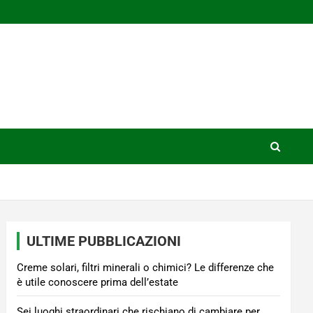
ULTIME PUBBLICAZIONI
Creme solari, filtri minerali o chimici? Le differenze che
è utile conoscere prima dell’estate
Sei luoghi straordinari che rischiano di cambiare per