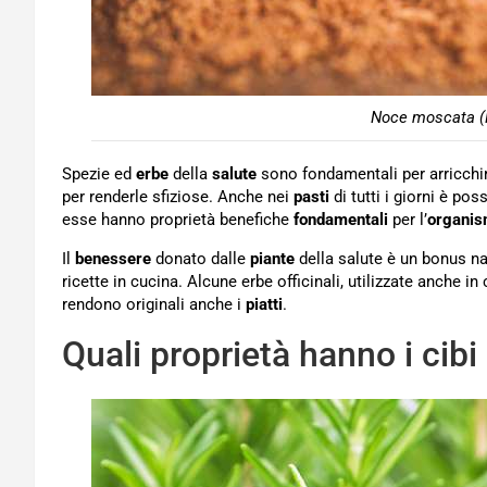
Noce moscata (
Spezie ed
erbe
della
salute
sono fondamentali per arricchire
per renderle sfiziose. Anche nei
pasti
di tutti i giorni è pos
esse hanno proprietà benefiche
fondamentali
per l’
organi
Il
benessere
donato dalle
piante
della salute è un bonus na
ricette in cucina. Alcune erbe officinali, utilizzate anche in
rendono originali anche i
piatti
.
Quali proprietà hanno i cibi