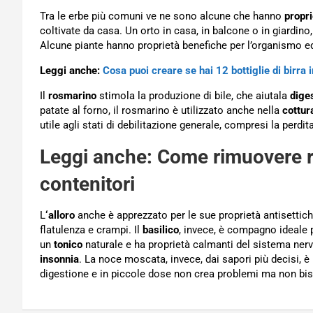
Tra le erbe più comuni ve ne sono alcune che hanno
propr
coltivate da casa. Un orto in casa, in balcone o in giardin
Alcune piante hanno proprietà benefiche per l’organismo ed
Leggi anche:
Cosa puoi creare se hai 12 bottiglie di birra 
Il
rosmarino
stimola la produzione di bile, che aiutala
dige
patate al forno, il rosmarino è utilizzato anche nella
cottur
utile agli stati di debilitazione generale, compresi la perdi
Leggi anche:
Come rimuovere res
contenitori
L
‘alloro
anche è apprezzato per le sue proprietà antisettich
flatulenza e crampi. Il
basilico
, invece, è compagno ideale 
un
tonico
naturale e ha proprietà calmanti del sistema ner
insonnia
. La noce moscata, invece, dai sapori più decisi, è 
digestione e in piccole dose non crea problemi ma non bi