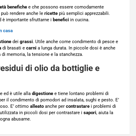
ietà benefiche
e che possono essere comodamente
o, può rendere anche le
ricette
più semplici apprezzabili.
 è importante sfruttarne i
benefici
in cucina.
in casa
stione
dei
grassi
. Utile anche come condimento di pesce e
a
di brasati e
carni
a lunga durata. In piccole dosi è anche
ta di memoria, la tensione e la stanchezza.
idui di olio da bottiglie e
e ed è utile alla
digestione
e tiene lontano problemi di
per il condimento di pomodori ad insalata, sughi e pesto. E’
voso. E’ ottimo
alleato
anche per
contrastare
i problemi di
utilizzata in piccoli dosi per contrastare i
sapori
, aiuta la
sogna abusarne.