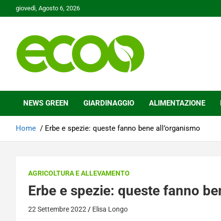
Skip
giovedì, Agosto 6, 2026
to
content
Tutelare il nostro Pianeta è la nostra priorità
Ecoo.it
NEWS GREEN
GIARDINAGGIO
ALIMENTAZIONE
Home
Erbe e spezie: queste fanno bene all’organismo
AGRICOLTURA E ALLEVAMENTO
Erbe e spezie: queste fanno be
22 Settembre 2022
Elisa Longo