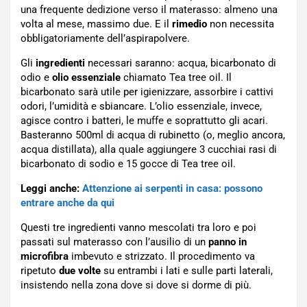
una frequente dedizione verso il materasso: almeno una
volta al mese, massimo due. E il
rimedio
non necessita
obbligatoriamente dell’aspirapolvere.
Gli
ingredienti
necessari saranno: acqua, bicarbonato di
odio e
olio essenziale
chiamato Tea tree oil. Il
bicarbonato sarà utile per igienizzare, assorbire i cattivi
odori, l’umidità e sbiancare. L’olio essenziale, invece,
agisce contro i batteri, le muffe e soprattutto gli acari.
Basteranno 500ml di acqua di rubinetto (o, meglio ancora,
acqua distillata), alla quale aggiungere 3 cucchiai rasi di
bicarbonato di sodio e 15 gocce di Tea tree oil.
Leggi anche:
Attenzione ai serpenti in casa: possono
entrare anche da qui
Questi tre ingredienti vanno mescolati tra loro e poi
passati sul materasso con l’ausilio di un
panno in
microfibra
imbevuto e strizzato. Il procedimento va
ripetuto
due volte
su entrambi i lati e sulle parti laterali,
insistendo nella zona dove si dove si dorme di più.