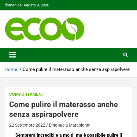
Skip
domenica, Agosto 9, 2026
to
content
Tutelare il nostro Pianeta è la nostra priorità
Ecoo.it
Home
Come pulire il materasso anche senza aspirapolvere
COMPORTAMENTI
Come pulire il materasso anche
senza aspirapolvere
22 Settembre 2022
Emanuela Marcoionni
Sembrerà incredibile a molti, ma è possibile pulire il