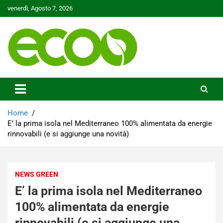
Skip
venerdì, Agosto 7, 2026
to
content
Tutelare il nostro Pianeta è la nostra priorità
Ecoo.it
Home
E’ la prima isola nel Mediterraneo 100% alimentata da energie
rinnovabili (e si aggiunge una novità)
NEWS GREEN
E’ la prima isola nel Mediterraneo
100% alimentata da energie
rinnovabili (e si aggiunge una