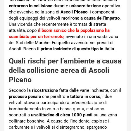
entrarono in collisione
durante
un’esercitazione
operativa
che avveniva nella zona di
Ascoli Piceno
: i componenti
degli equipaggi dei velivoli
morirono a causa dell’impatto
.
Una vicenda che recentemente è tornata di stretta
attualità, dopo
il boom sonico che la popolazione ha
scambiato per un terremoto
, avvenuto in una vasta zona
del Sud delle Marche. Fu quello avvenuto nei pressi di
Ascoli Piceno
il primo incidente di questo tipo in Italia
.
Quali rischi per l’ambiente a causa
della collisione aerea di Ascoli
Piceno
Secondo la
ricostruzione
fatta dalle varie inchieste, con il
processo penale
che peraltro è
tuttora in corso
, i due
velivoli stavano partecipando a un’esercitazione di
bombardamento in volo a bassa quota, e si sono
scontrati a
un’altitudine di circa 1000 piedi
su una zona
collinare boschiva. A causa dell’incidente, esplose il
carburante e i velivoli si disintegrarono, spargendo