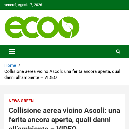
Skip
venerdì, Agosto 7, 2026
to
content
Tutelare il nostro Pianeta è la nostra priorità
Ecoo.it
Home
Collisione aerea vicino Ascoli: una ferita ancora aperta, quali
danni all’ambiente – VIDEO
NEWS GREEN
Collisione aerea vicino Ascoli: una
ferita ancora aperta, quali danni
all’ambiente – VIDEO