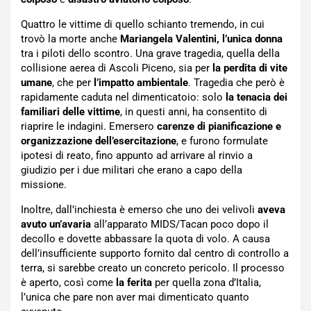
Quattro le vittime di quello schianto tremendo, in cui
trovò la morte anche
Mariangela Valentini, l’unica donna
tra i piloti dello scontro. Una grave tragedia, quella della
collisione aerea di Ascoli Piceno, sia per
la perdita di vite
umane
, che per
l’impatto ambientale
. Tragedia che però è
rapidamente caduta nel dimenticatoio: solo
la tenacia dei
familiari delle vittime
, in questi anni, ha consentito di
riaprire le indagini. Emersero
carenze di pianificazione e
organizzazione dell’esercitazione
, e furono formulate
ipotesi di reato, fino appunto ad arrivare al rinvio a
giudizio per i due militari che erano a capo della
missione.
Inoltre, dall’inchiesta è emerso che uno dei velivoli
aveva
avuto un’avaria
all’apparato MIDS/Tacan poco dopo il
decollo e dovette abbassare la quota di volo. A causa
dell’insufficiente supporto fornito dal centro di controllo a
terra, si sarebbe creato un concreto pericolo. Il processo
è aperto, così come
la ferita
per quella zona d’Italia,
l’unica che pare non aver mai dimenticato quanto