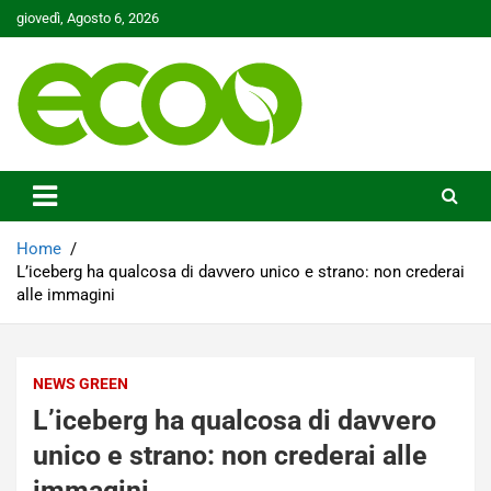
Skip
giovedì, Agosto 6, 2026
to
content
Tutelare il nostro Pianeta è la nostra priorità
Ecoo.it
Home
L’iceberg ha qualcosa di davvero unico e strano: non crederai
alle immagini
NEWS GREEN
L’iceberg ha qualcosa di davvero
unico e strano: non crederai alle
immagini