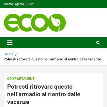
Skip
sabato, Agosto 8, 2026
to
content
Tutelare il nostro Pianeta è la nostra priorità
Ecoo.it
Home
Potresti ritrovare questo nell’armadio al rientro dalle vacanze
COMPORTAMENTI
Potresti ritrovare questo
nell’armadio al rientro dalle
vacanze