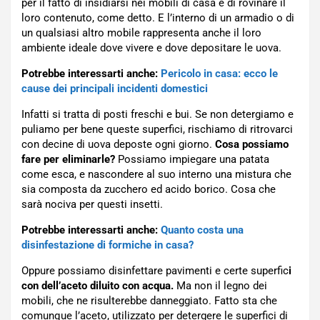
per il fatto di insidiarsi nei mobili di casa e di rovinare il
loro contenuto, come detto. E l’interno di un armadio o di
un qualsiasi altro mobile rappresenta anche il loro
ambiente ideale dove vivere e dove depositare le uova.
Potrebbe interessarti anche:
Pericolo in casa: ecco le
cause dei principali incidenti domestici
Infatti si tratta di posti freschi e bui. Se non detergiamo e
puliamo per bene queste superfici, rischiamo di ritrovarci
con decine di uova deposte ogni giorno.
Cosa possiamo
fare per eliminarle?
Possiamo impiegare una patata
come esca, e nascondere al suo interno una mistura che
sia composta da zucchero ed acido borico. Cosa che
sarà nociva per questi insetti.
Potrebbe interessarti anche:
Quanto costa una
disinfestazione di formiche in casa?
Oppure possiamo disinfettare pavimenti e certe superfic
i
con dell’aceto diluito con acqua.
Ma non il legno dei
mobili, che ne risulterebbe danneggiato. Fatto sta che
comunque l’aceto, utilizzato per detergere le superfici di