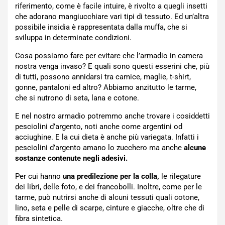
riferimento, come è facile intuire, è rivolto a quegli insetti
che adorano mangiucchiare vari tipi di tessuto. Ed un’altra
possibile insidia è rappresentata dalla muffa, che si
sviluppa in determinate condizioni.
Cosa possiamo fare per evitare che l’armadio in camera
nostra venga invaso? E quali sono questi esserini che, più
di tutti, possono annidarsi tra camice, maglie, t-shirt,
gonne, pantaloni ed altro? Abbiamo anzitutto le tarme,
che si nutrono di seta, lana e cotone.
E nel nostro armadio potremmo anche trovare i cosiddetti
pesciolini d’argento, noti anche come argentini od
acciughine. E la cui dieta è anche più variegata. Infatti i
pesciolini d’argento amano lo zucchero ma anche
alcune
sostanze contenute negli adesivi.
Per cui hanno
una predilezione per la colla,
le rilegature
dei libri, delle foto, e dei francobolli. Inoltre, come per le
tarme, può nutrirsi anche di alcuni tessuti quali cotone,
lino, seta e pelle di scarpe, cinture e giacche, oltre che di
fibra sintetica.