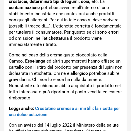
crostacei, determinati tipi di legumi, soia,
etc. La
contaminazione
potrebbe avvenire all’interno di uno
stabilimento industriale che confezioni anche prodotti
con quegli allergeni. Per cui in tale caso si deve scrivere:
(possibili tracce di….). L’etichetta corretta è fondamentale
per tutelare il consumatore. Per questo se ci sono errori
od omissioni nell’
etichettatura
il prodotto viene
immediatamente ritirato.
Come nel caso della crema gusto cioccolato della
Cameo.
Esselunga
ed altri supermercati hanno affisso un
cartello
con il ritiro del prodotto per presenza di lupini non
dichiarata in etichetta. Chi ne è
allergico
potrebbe subire
gravi danni. Chi non lo è non ha nulla da temere.
Nonostante ciò chiunque abbia acquistato il prodotto nel
lotto interessato può riportarlo al punto vendita ed essere
rimborsato.
Leggi anche:
Crostatine cremose ai mirtilli: la ricetta per
una dolce colazione
Con un avviso del 14 luglio 2022 il Ministero della salute