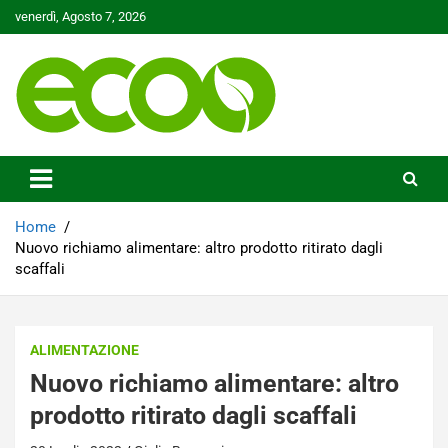
Skip
venerdì, Agosto 7, 2026
to
content
Tutelare il nostro Pianeta è la nostra priorità
Ecoo.it
Home
Nuovo richiamo alimentare: altro prodotto ritirato dagli
scaffali
ALIMENTAZIONE
Nuovo richiamo alimentare: altro
prodotto ritirato dagli scaffali