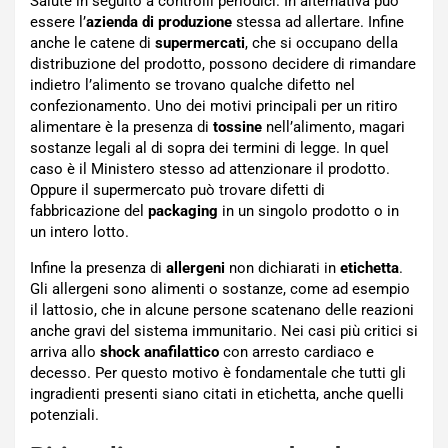
Salute in seguito a controlli periodici. In alternativa può
essere l’
azienda di produzione
stessa ad allertare. Infine
anche le catene di
supermercati
, che si occupano della
distribuzione del prodotto, possono decidere di rimandare
indietro l’alimento se trovano qualche difetto nel
confezionamento. Uno dei motivi principali per un ritiro
alimentare è la presenza di
tossine
nell’alimento, magari
sostanze legali al di sopra dei termini di legge. In quel
caso è il Ministero stesso ad attenzionare il prodotto.
Oppure il supermercato può trovare difetti di
fabbricazione del
packaging
in un singolo prodotto o in
un intero lotto.
Infine la presenza di
allergeni
non dichiarati in
etichetta
.
Gli allergeni sono alimenti o sostanze, come ad esempio
il lattosio, che in alcune persone scatenano delle reazioni
anche gravi del sistema immunitario. Nei casi più critici si
arriva allo
shock anafilattico
con arresto cardiaco e
decesso. Per questo motivo è fondamentale che tutti gli
ingradienti presenti siano citati in etichetta, anche quelli
potenziali.