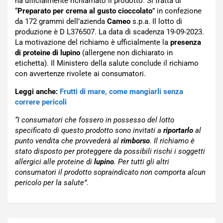
ha ufficialmente richiamato il prodotto. Si tratta di
“
Preparato per crema al gusto cioccolato
” in confezione
da 172 grammi dell’azienda
Cameo
s.p.a. Il lotto di
produzione è
D L376507
. La data di scadenza
19-09-2023
.
La motivazione del richiamo è ufficialmente la
presenza
di proteine di lupino
(allergene non dichiarato in
etichetta). Il Ministero della salute conclude il richiamo
con avvertenze rivolete ai consumatori.
Leggi anche:
Frutti di mare, come mangiarli senza
correre pericoli
“I
consumatori
che
fossero
in
possesso
del
lotto
specificato
di
questo
prodotto
sono
invitati
a
riportarlo
al
punto vendita che
provvederà
al
rimborso
.
Il richiamo
è
stato disposto per proteggere da possibili rischi i soggetti
allergici alle proteine di
lupino
.
Per tutti gli altri
consumatori il prodotto sopraindicato non comporta alcun
pericolo per la salute”.