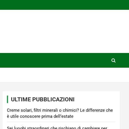
ULTIME PUBBLICAZIONI
Creme solari, filtri minerali o chimici? Le differenze che
è utile conoscere prima dell’estate
Sei luoghi straordinari che rischiano di cambiare per