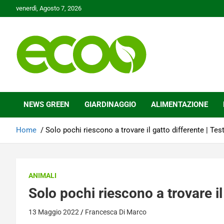
Skip
venerdì, Agosto 7, 2026
to
content
Tutelare il nostro Pianeta è la nostra priorità
Ecoo.it
NEWS GREEN
GIARDINAGGIO
ALIMENTAZIONE
Home
Solo pochi riescono a trovare il gatto differente | Tes
ANIMALI
Solo pochi riescono a trovare il
13 Maggio 2022
Francesca Di Marco