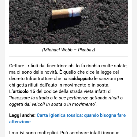
(Michael Webb – Pixabay)
Gettare i rifiuti dal finestrino: chi lo fa rischia multe salate,
ma ci sono delle novità. È quello che dice la legge del
decreto Infrastrutture che ha
raddoppiato
le sanzioni per
chi getta rifiuti dall’auto in movimento o in sosta.
L
‘articolo 15
del codice della strada vieta infatti di
“
insozzare la strada o le sue pertinenze gettando rifiuti o
oggetti dai veicoli in sosta o in movimento
“.
Leggi anche:
Carta igienica tossica: quando bisogna fare
attenzione
I motivi sono molteplici. Può sembrare infatti innocuo