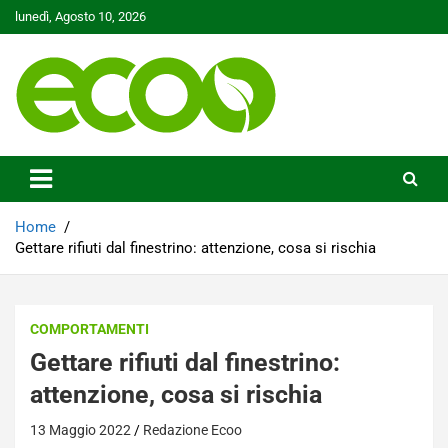
Skip
lunedì, Agosto 10, 2026
to
content
Tutelare il nostro Pianeta è la nostra priorità
Ecoo.it
Home
Gettare rifiuti dal finestrino: attenzione, cosa si rischia
COMPORTAMENTI
Gettare rifiuti dal finestrino:
attenzione, cosa si rischia
13 Maggio 2022
Redazione Ecoo