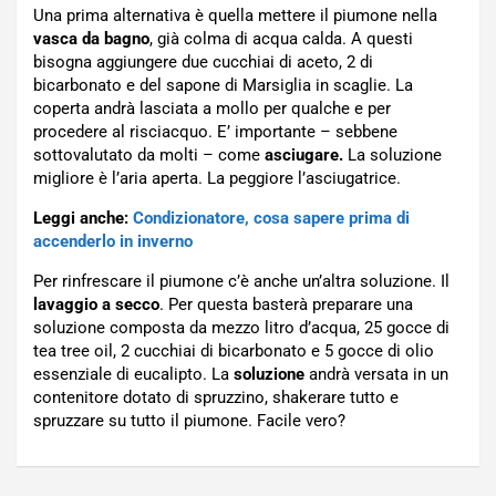
Una prima alternativa è quella mettere il piumone nella
vasca da bagno
, già colma di acqua calda. A questi
bisogna aggiungere due cucchiai di aceto, 2 di
bicarbonato e del sapone di Marsiglia in scaglie. La
coperta andrà lasciata a mollo per qualche e per
procedere al risciacquo. E’ importante – sebbene
sottovalutato da molti – come
asciugare.
La soluzione
migliore è l’aria aperta. La peggiore l’asciugatrice.
Leggi anche:
Condizionatore, cosa sapere prima di
accenderlo in inverno
Per rinfrescare il piumone c’è anche un’altra soluzione. Il
lavaggio a secco
. Per questa basterà preparare una
soluzione composta da mezzo litro d’acqua, 25 gocce di
tea tree oil, 2 cucchiai di bicarbonato e 5 gocce di olio
essenziale di eucalipto. La
soluzione
andrà versata in un
contenitore dotato di spruzzino, shakerare tutto e
spruzzare su tutto il piumone. Facile vero?