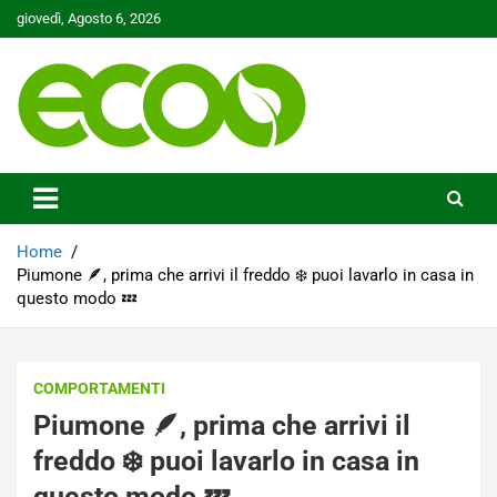
Skip
giovedì, Agosto 6, 2026
to
content
Tutelare il nostro Pianeta è la nostra priorità
Ecoo.it
Home
Piumone 🪶, prima che arrivi il freddo ❄️ puoi lavarlo in casa in
questo modo 💤
COMPORTAMENTI
Piumone 🪶, prima che arrivi il
freddo ❄️ puoi lavarlo in casa in
questo modo 💤