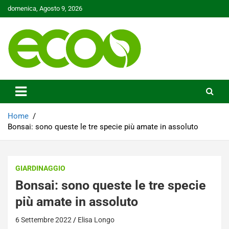
Skip
domenica, Agosto 9, 2026
to
content
Tutelare il nostro Pianeta è la nostra priorità
Ecoo.it
Home
Bonsai: sono queste le tre specie più amate in assoluto
GIARDINAGGIO
Bonsai: sono queste le tre specie
più amate in assoluto
6 Settembre 2022
Elisa Longo