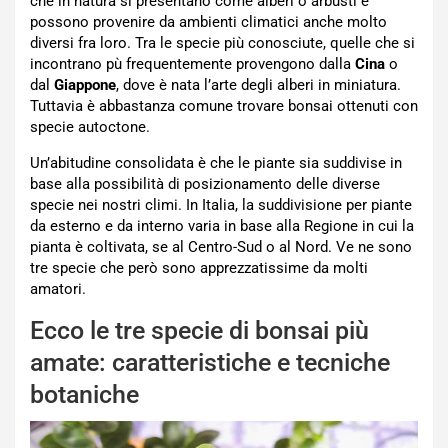
che in natura si presentano come alberi o arbusti e
possono provenire da ambienti climatici anche molto
diversi fra loro. Tra le specie più conosciute, quelle che si
incontrano pù frequentemente provengono dalla
Cina
o
dal
Giappone
, dove è nata l’arte degli alberi in miniatura.
Tuttavia è abbastanza comune trovare bonsai ottenuti con
specie autoctone.
Un’abitudine consolidata è che le piante sia suddivise in
base alla possibilità di posizionamento delle diverse
specie nei nostri climi. In Italia, la suddivisione per piante
da esterno e da interno varia in base alla Regione in cui la
pianta è coltivata, se al Centro-Sud o al Nord. Ve ne sono
tre specie che però sono apprezzatissime da molti
amatori.
Ecco le tre specie di bonsai più
amate: caratteristiche e tecniche
botaniche