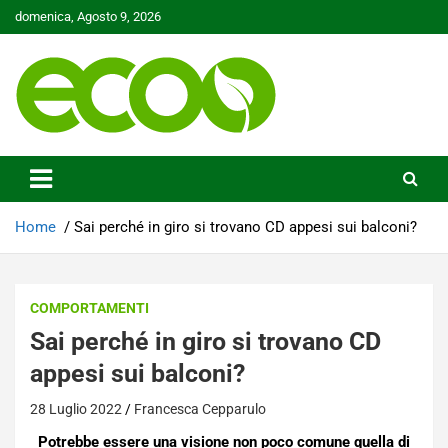
Skip
domenica, Agosto 9, 2026
to
content
Tutelare il nostro Pianeta è la nostra priorità
Ecoo.it
Home
Sai perché in giro si trovano CD appesi sui balconi?
COMPORTAMENTI
Sai perché in giro si trovano CD
appesi sui balconi?
28 Luglio 2022
Francesca Cepparulo
Potrebbe essere una visione non poco comune quella di