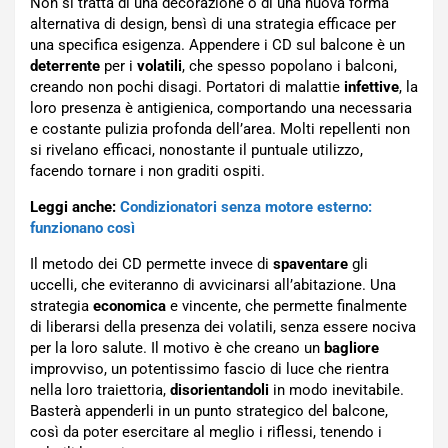
Non si tratta di una decorazione o di una nuova forma
alternativa di design, bensì di una strategia efficace per
una specifica esigenza. Appendere i CD sul balcone è un
deterrente
per i
volatili
, che spesso popolano i balconi,
creando non pochi disagi. Portatori di malattie
infettive
, la
loro presenza è antigienica, comportando una necessaria
e costante pulizia profonda dell’area. Molti repellenti non
si rivelano efficaci, nonostante il puntuale utilizzo,
facendo tornare i non graditi ospiti.
Leggi anche:
Condizionatori senza motore esterno:
funzionano così
Il metodo dei CD permette invece di
spaventare
gli
uccelli, che eviteranno di avvicinarsi all’abitazione. Una
strategia
economica
e vincente, che permette finalmente
di liberarsi della presenza dei volatili, senza essere nociva
per la loro salute. Il motivo è che creano un
bagliore
improvviso, un potentissimo fascio di luce che rientra
nella loro traiettoria,
disorientandoli
in modo inevitabile.
Basterà appenderli in un punto strategico del balcone,
così da poter esercitare al meglio i riflessi, tenendo i