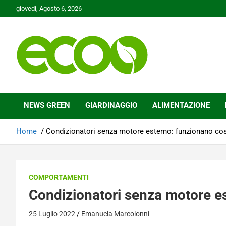
Skip
giovedì, Agosto 6, 2026
to
content
Tutelare il nostro Pianeta è la nostra priorità
Ecoo.it
NEWS GREEN
GIARDINAGGIO
ALIMENTAZIONE
Home
Condizionatori senza motore esterno: funzionano cos
COMPORTAMENTI
Condizionatori senza motore e
25 Luglio 2022
Emanuela Marcoionni