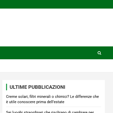
ULTIME PUBBLICAZIONI
Creme solari, filtri minerali o chimici? Le differenze che
è utile conoscere prima dell’estate
Sei luoghi straordinari che rischiano di cambiare per