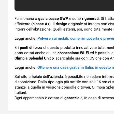
Funzionano a
gas a basso GWP
e sono
rigenerati
. Si trat
efficiente (
classe A+
). Il
design
originale si integra con div
interni dell’abitazione. Quelli esterni, poi, sono totalmente
Leggi anche:
Polvere sui mobili, come rimuoverla e preven
E i
punti di forza
di questo prodotto innovativo e totalmente
sono dotati anche di una
connessione Wi-Fi
ed è possibil
Olimpia Splendid Unico
, scaricabile sia con iOS che con A
Leggi anche:
Ottenere una casa gratis in Italia: in questo
Sul sito ufficiale dell’azienda, è possibile richiedere info
disposizione. Dalla tipologia più sottile con soli 16 cm di
stanze, a quella in versione consolle o tower, Olimpia Sple
italiani.
Ogni apparecchio è dotato di
garanzia
e, in caso di necess