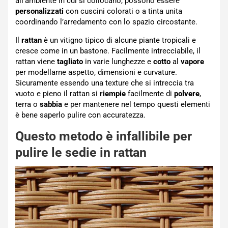
all’ambiente in cui si collocano, possono essere
personalizzati
con cuscini colorati o a tinta unita
coordinando l’arredamento con lo spazio circostante.
Il
rattan
è un vitigno tipico di alcune piante tropicali e
cresce come in un bastone. Facilmente intrecciabile, il
rattan viene
tagliato
in varie lunghezze e
cotto
al
vapore
per modellarne aspetto, dimensioni e curvature.
Sicuramente essendo una texture che si intreccia tra
vuoto e pieno il rattan si
riempie
facilmente di
polvere
,
terra o
sabbia
e per mantenere nel tempo questi elementi
è bene saperlo pulire con accuratezza.
Questo metodo è infallibile per
pulire le sedie in rattan