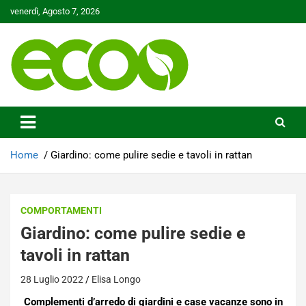
Skip
venerdì, Agosto 7, 2026
to
content
Tutelare il nostro Pianeta è la nostra priorità
Ecoo.it
Home
Giardino: come pulire sedie e tavoli in rattan
COMPORTAMENTI
Giardino: come pulire sedie e
tavoli in rattan
28 Luglio 2022
Elisa Longo
Complementi d’arredo di giardini e case vacanze sono in