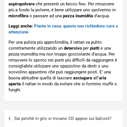
aspirapolvere
che presenti un becco fino. Per rimuovere
più a fondo la polvere, è bene utilizzare uno spolverino in
microfibra
o passare ad una
pezza
inumidita
d’acqua.
Leggi anche:
Piante in casa: queste non richiedono cure o
attenzione
Per una pulizia più approfondita, il rattan va pulito
correttamente utilizzando un
detersivo
per
piatti
e una
pezza inumidita ma non troppo gocciolante d’acqua. Per
rimuovere lo sporco nei punti più difficili da raggiungere è
consigliabile utilizzare uno spazzolino da denti o uno
scovolino appuntino che può raggiungere posti. E’ una
buona abitudine quella di lasciare
asciugare
all
‘aria
aperta
il rattan in modo da evitare che si formino muffe o
funghi.
Navigazione
Sai perché in giro si trovano CD appesi sui balconi?
articoli