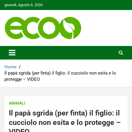
Skip
giovedì, Agosto 6, 2026
to
content
Tutelare il nostro Pianeta è la nostra priorità
Ecoo.it
Home
Il papà sgrida (per finta) il figlio: il cucciolo non esita e lo
protegge – VIDEO
ANIMALI
Il papà sgrida (per finta) il figlio: il
cucciolo non esita e lo protegge –
VIDEO