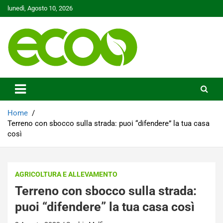
Skip
lunedì, Agosto 10, 2026
to
content
Tutelare il nostro Pianeta è la nostra priorità
Ecoo.it
Home
Terreno con sbocco sulla strada: puoi “difendere” la tua casa
così
AGRICOLTURA E ALLEVAMENTO
Terreno con sbocco sulla strada:
puoi “difendere” la tua casa così