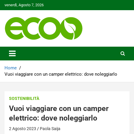
Skip
venerdì, Agosto 7, 2026
to
content
Tutelare il nostro Pianeta è la nostra priorità
Ecoo.it
Home
Vuoi viaggiare con un camper elettrico: dove noleggiarlo
SOSTENIBILITÀ
Vuoi viaggiare con un camper
elettrico: dove noleggiarlo
2 Agosto 2023
Paola Saija