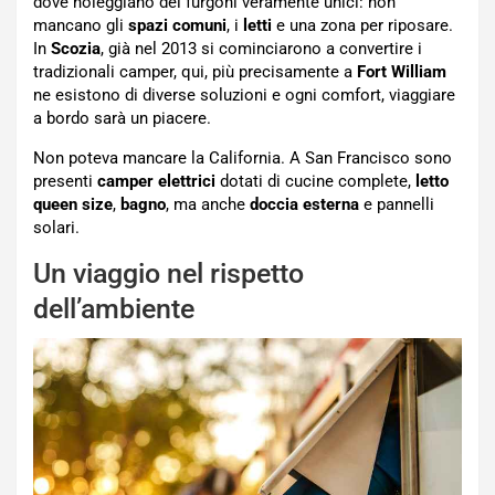
dove noleggiano dei furgoni veramente unici: non
mancano gli
spazi comuni
, i
letti
e una zona per riposare.
In
Scozia
, già nel 2013 si cominciarono a convertire i
tradizionali camper, qui, più precisamente a
Fort
William
ne esistono di diverse soluzioni e ogni comfort, viaggiare
a bordo sarà un piacere.
Non poteva mancare la California. A San Francisco sono
presenti
camper elettrici
dotati di cucine complete,
letto
queen size
,
bagno
, ma anche
doccia esterna
e pannelli
solari.
Un viaggio nel rispetto
dell’ambiente