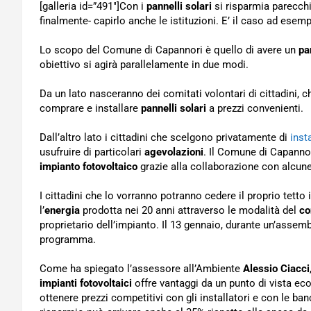
[galleria id=”491″]Con i
pannelli solari
si risparmia parecch
finalmente- capirlo anche le istituzioni. E’ il caso ad ese
Lo scopo del Comune di Capannori è quello di avere un
pa
obiettivo si agirà parallelamente in due modi.
Da un lato nasceranno dei comitati volontari di cittadini, 
comprare e installare
pannelli solari
a prezzi convenienti.
Dall’altro lato i cittadini che scelgono privatamente di
inst
usufruire di particolari
agevolazioni
. Il Comune di Capannor
impianto fotovoltaico
grazie alla collaborazione con alcun
I cittadini che lo vorranno potranno cedere il proprio tett
l’
energia
prodotta nei 20 anni attraverso le modalità del
co
proprietario dell’impianto. Il 13 gennaio, durante un’assemb
programma.
Come ha spiegato l’assessore all’Ambiente
Alessio Ciacci
impianti fotovoltaici
offre vantaggi da un punto di vista e
ottenere prezzi competitivi con gli installatori e con le banc