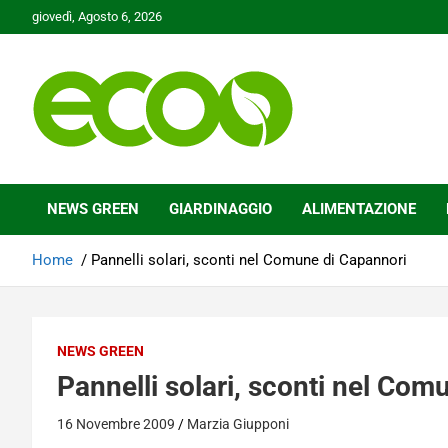
Skip
giovedì, Agosto 6, 2026
to
content
Tutelare il nostro Pianeta è la nostra priorità
Ecoo.it
NEWS GREEN
GIARDINAGGIO
ALIMENTAZIONE
Home
Pannelli solari, sconti nel Comune di Capannori
NEWS GREEN
Pannelli solari, sconti nel Com
16 Novembre 2009
Marzia Giupponi