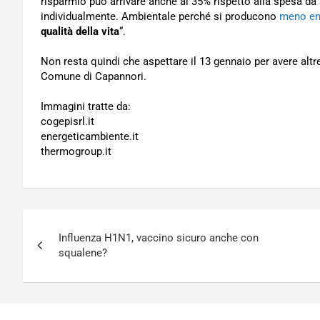
risparmio può arrivare anche al 35% rispetto alla spesa da
individualmente. Ambientale perché si producono
meno emi
qualità della vita
“.
Non resta quindi che aspettare il 13 gennaio per avere altr
Comune di Capannori.
Immagini tratte da:
cogepisrl.it
energeticambiente.it
thermogroup.it
Navigazione
Influenza H1N1, vaccino sicuro anche con
articoli
squalene?