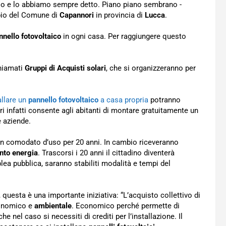
io e lo abbiamo sempre detto. Piano piano sembrano -
mpio del Comune di
Capannori
in provincia di
Lucca
.
nnello fotovoltaico
in ogni casa. Per raggiungere questo
chiamati
Gruppi di Acquisti solari
, che si organizzeranno per
allare un
pannello fotovoltaico
a casa propria
potranno
i infatti consente agli abitanti di montare gratuitamente un
e aziende.
o in comodato d’uso per 20 anni. In cambio riceveranno
nto energia
. Trascorsi i 20 anni il cittadino diventerà
lea pubblica, saranno stabiliti modalità e tempi del
, questa è una importante iniziativa: “L’acquisto collettivo di
conomico e
ambientale
. Economico perché permette di
he nel caso si necessiti di crediti per l’installazione. Il