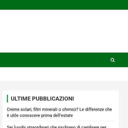
ULTIME PUBBLICAZIONI
Creme solari, filtri minerali o chimici? Le differenze che
è utile conoscere prima dell’estate
Sei luoghi straordinari che rischiano di cambiare per