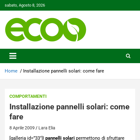
Skip
sabato, Agosto 8, 2026
to
content
Tutelare il nostro Pianeta è la nostra priorità
Ecoo.it
Home
Installazione pannelli solari: come fare
COMPORTAMENTI
Installazione pannelli solari: come
fare
8 Aprile 2009
Lara Elia
[galleria id=”33″]I
pannelli solari
permettono di sfruttare