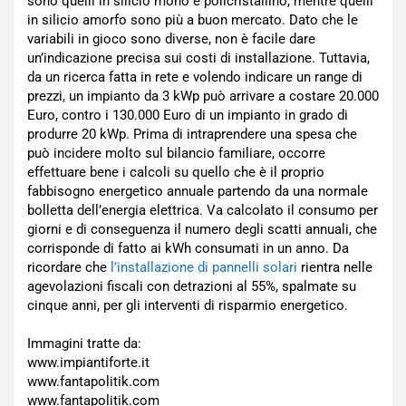
sono quelli in silicio mono e policristallino, mentre quelli
in silicio amorfo sono più a buon mercato. Dato che le
variabili in gioco sono diverse, non è facile dare
un’indicazione precisa sui costi di installazione. Tuttavia,
da un ricerca fatta in rete e volendo indicare un range di
prezzi, un impianto da 3 kWp può arrivare a costare 20.000
Euro, contro i 130.000 Euro di un impianto in grado di
produrre 20 kWp. Prima di intraprendere una spesa che
può incidere molto sul bilancio familiare, occorre
effettuare bene i calcoli su quello che è il proprio
fabbisogno energetico annuale partendo da una normale
bolletta dell’energia elettrica. Va calcolato il consumo per
giorni e di conseguenza il numero degli scatti annuali, che
corrisponde di fatto ai kWh consumati in un anno. Da
ricordare che
l’installazione di pannelli solari
rientra nelle
agevolazioni fiscali con detrazioni al 55%, spalmate su
cinque anni, per gli interventi di risparmio energetico.
Immagini tratte da:
www.impiantiforte.it
www.fantapolitik.com
www.fantapolitik.com