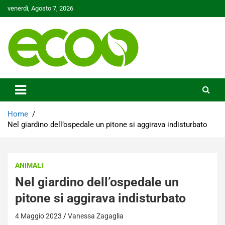
Skip
venerdì, Agosto 7, 2026
to
content
Tutelare il nostro Pianeta è la nostra priorità
Ecoo.it
Home
Nel giardino dell’ospedale un pitone si aggirava indisturbato
ANIMALI
Nel giardino dell’ospedale un
pitone si aggirava indisturbato
4 Maggio 2023
Vanessa Zagaglia