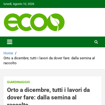
Skip
lunedì, Agosto 10, 2026
to
content
Tutelare il nostro Pianeta è la nostra priorità
Ecoo.it
Home
Orto a dicembre, tutti i lavori da dover fare: dalla semina al
raccolto
GIARDINAGGIO
Orto a dicembre, tutti i lavori da
dover fare: dalla semina al
raccolto