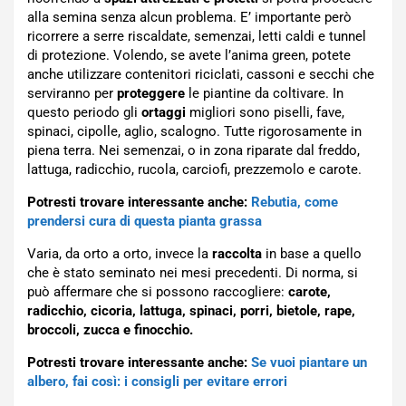
alla semina senza alcun problema. E’ importante però
ricorrere a serre riscaldate, semenzai, letti caldi e tunnel
di protezione. Volendo, se avete l’anima green, potete
anche utilizzare contenitori riciclati, cassoni e secchi che
serviranno per
proteggere
le piantine da coltivare. In
questo periodo gli
ortaggi
migliori sono piselli, fave,
spinaci, cipolle, aglio, scalogno. Tutte rigorosamente in
piena terra. Nei semenzai, o in zona riparate dal freddo,
lattuga, radicchio, rucola, carciofi, prezzemolo e carote.
Potresti trovare interessante anche:
Rebutia, come
prendersi cura di questa pianta grassa
Varia, da orto a orto, invece la
raccolta
in base a quello
che è stato seminato nei mesi precedenti. Di norma, si
può affermare che si possono raccogliere:
carote,
radicchio, cicoria, lattuga, spinaci, porri, bietole, rape,
broccoli, zucca e finocchio.
Potresti trovare interessante anche:
Se vuoi piantare un
albero, fai così: i consigli per evitare errori