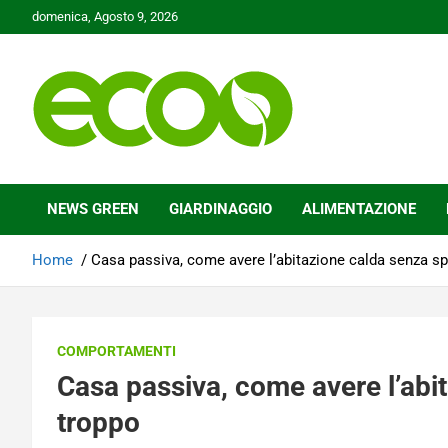
Skip
domenica, Agosto 9, 2026
to
content
Tutelare il nostro Pianeta è la nostra priorità
Ecoo.it
NEWS GREEN
GIARDINAGGIO
ALIMENTAZIONE
Home
Casa passiva, come avere l’abitazione calda senza s
COMPORTAMENTI
Casa passiva, come avere l’abi
troppo