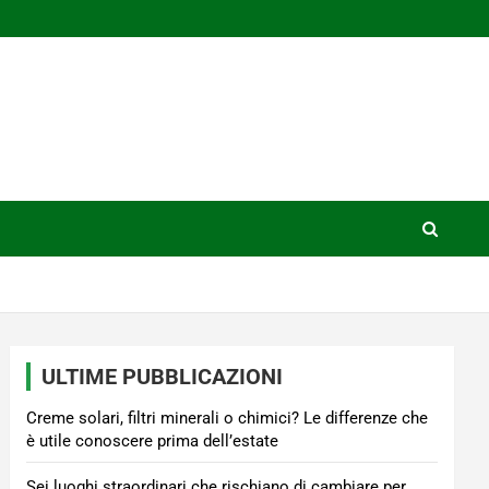
ULTIME PUBBLICAZIONI
Creme solari, filtri minerali o chimici? Le differenze che
è utile conoscere prima dell’estate
Sei luoghi straordinari che rischiano di cambiare per