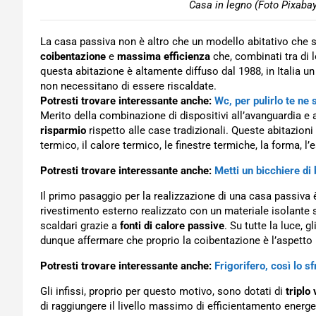
Casa in legno (Foto Pixabay
La casa passiva non è altro che un modello abitativo che 
coibentazione
e
massima efficienza
che, combinati tra di 
questa abitazione è altamente diffuso dal 1988, in Italia 
non necessitano di essere riscaldate.
Potresti trovare interessante anche:
Wc, per pulirlo te ne 
Merito della combinazione di dispositivi all’avanguardia e
risparmio
rispetto alle case tradizionali. Queste abitazio
termico, il calore termico, le finestre termiche, la forma, l’
Potresti trovare interessante anche:
Metti un bicchiere di 
Il primo pasaggio per la realizzazione di una casa passiva
rivestimento esterno realizzato con un materiale isolante
scaldari grazie a
fonti di calore passive
. Su tutte la luce, g
dunque affermare che proprio la coibentazione è l’aspetto p
Potresti trovare interessante anche:
Frigorifero, così lo s
Gli infissi, proprio per questo motivo, sono dotati di
triplo
di raggiungere il livello massimo di efficientamento energe