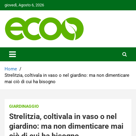
Skip
giovedì, Agosto 6, 2026
to
content
Tutelare il nostro Pianeta è la nostra priorità
Ecoo.it
Home
Strelitzia, coltivala in vaso o nel giardino: ma non dimenticare
mai ciò di cui ha bisogno
GIARDINAGGIO
Strelitzia, coltivala in vaso o nel
giardino: ma non dimenticare mai
ciò di cui ha bisogno